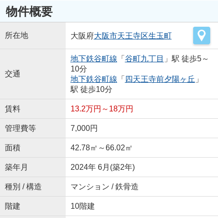
物件概要
所在地
大阪府
大阪市天王寺区
生玉町
地下鉄谷町線
「
谷町九丁目
」駅 徒歩5～
10分
交通
地下鉄谷町線
「
四天王寺前夕陽ヶ丘
」
駅 徒歩10分
賃料
13.2万円～18万円
管理費等
7,000円
面積
42.78㎡～66.02㎡
築年月
2024年 6月(築2年)
種別 / 構造
マンション / 鉄骨造
階建
10階建