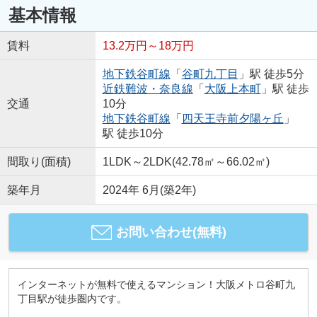
基本情報
賃料
13.2万円～18万円
地下鉄谷町線
「
谷町九丁目
」駅 徒歩5分
近鉄難波・奈良線
「
大阪上本町
」駅 徒歩
交通
10分
地下鉄谷町線
「
四天王寺前夕陽ヶ丘
」
駅 徒歩10分
間取り(面積)
1LDK～2LDK(42.78㎡～66.02㎡)
築年月
2024年 6月(築2年)
お問い合わせ(無料)
インターネットが無料で使えるマンション！大阪メトロ谷町九
丁目駅が徒歩圏内です。