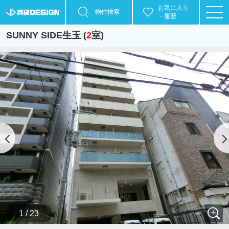
お気に入り
物件検索
・履歴
SUNNY SIDE生玉 (
2
室)
1 / 23