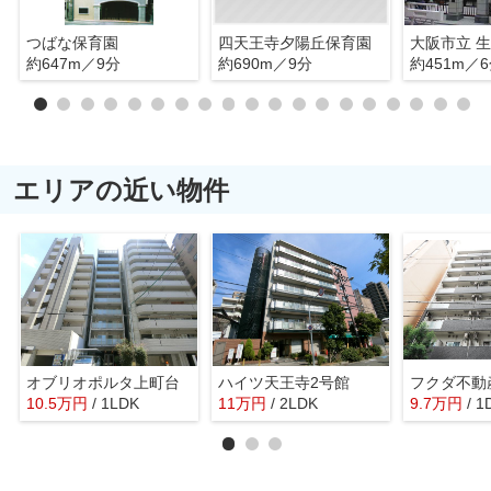
つばな保育園
四天王寺夕陽丘保育園
大阪市立 
約647m／9分
約690m／9分
約451m／
エリアの近い物件
オブリオポルタ上町台
ハイツ天王寺2号館
10.5
万
円
/ 1LDK
11
万
円
/ 2LDK
9.7
万
円
/ 1