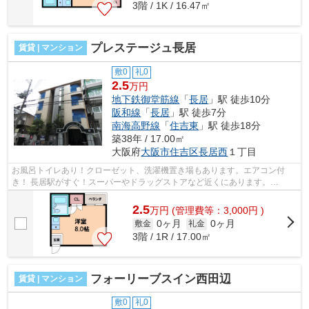
3階 / 1K / 16.47㎡
プレステージュ長居
賃貸 | マンション
敷0
礼0
2.5
万円
地下鉄御堂筋線
「
長居
」駅 徒歩10分
阪和線
「
長居
」駅 徒歩7分
南海高野線
「
住吉東
」駅 徒歩18分
築38年 / 17.00㎡
大阪府
大阪市住吉区
長居西
１丁目
お風呂トイレあり！クローゼット、洗濯機置き場もあります。エアコン付
き！ 長居駅がすぐ！スーパーやドラッグストアなど近くにあります。
■□■□■□■□■□■□■□■□■□■□■□■□■□■□■□■□■□■□■□■...
2.5
万
円
(管理費等：3,000円 )
0ヶ月
0ヶ月
敷金
礼金
3階 / 1R / 17.00㎡
フォーリーブスイン西田辺
賃貸 | マンション
敷0
礼0