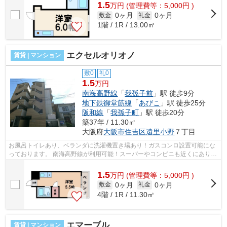
1.5
万
円
(管理費等：5,000円 )
0ヶ月
0ヶ月
敷金
礼金
1階 / 1R / 13.00㎡
エクセルオリオノ
賃貸 | マンション
敷0
礼0
1.5
万円
南海高野線
「
我孫子前
」駅 徒歩9分
地下鉄御堂筋線
「
あびこ
」駅 徒歩25分
阪和線
「
我孫子町
」駅 徒歩20分
築37年 / 11.30㎡
大阪府
大阪市住吉区
遠里小野
７丁目
お風呂トイレあり、ベランダに洗濯機置き場あり！ガスコンロ設置可能にな
っております。 南海高野線が利用可能！スーパーやコンビニも近くにありま
す。 ■□■□■□■□■□■□■□■□■□■□■□■□■□■...
1.5
万
円
(管理費等：5,000円 )
0ヶ月
0ヶ月
敷金
礼金
4階 / 1R / 11.30㎡
エマーブル
賃貸 | マンション