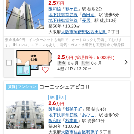
2.5
万円
阪和線
「
鶴ケ丘
」駅 徒歩2分
地下鉄御堂筋線
「
西田辺
」駅 徒歩5分
地下鉄御堂筋線
「
長居
」駅 徒歩10分
築50年 / 13.20㎡
大阪府
大阪市阿倍野区
西田辺町
２丁目
敷金礼金0円、インターネットも無料で、オートロックも完備しておりま
す。 IHコンロ、エアコンもあり、電気・ガス・水道代も固定料金で単身様に
オススメ物件です。 ■□■□■□■□■□■□■□■□...
2.5
万
円
(管理費等：5,000円 )
0ヶ月
0ヶ月
敷金
礼金
4階 / 1R / 13.20㎡
コーニッシュアビコⅡ
賃貸 | マンション
敷0
礼0
2.6
万円
阪和線
「
我孫子町
」駅 徒歩4分
地下鉄御堂筋線
「
あびこ
」駅 徒歩9分
阪和線
「
杉本町
」駅 徒歩11分
築34年 / 13.00㎡
大阪府
大阪市住吉区
我孫子
５丁目