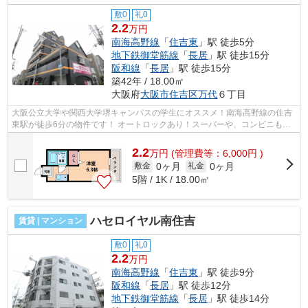
敷0
礼0
2.2
万円
南海高野線
「
住吉東
」駅 徒歩5分
地下鉄御堂筋線
「
長居
」駅 徒歩15分
阪和線
「
長居
」駅 徒歩15分
築42年 / 18.00㎡
大阪府
大阪市住吉区
万代
６丁目
大阪公立大学や関西大学堺キャンパスの学生にオススメ！南海高野線の住吉
東駅が徒歩6分の物件です！ オートロックあり！スーパーや、コンビニも近
隣にあり、生活のしやすい環境です！...
2.2
万
円
(管理費等：6,000円 )
0ヶ月
0ヶ月
敷金
礼金
5階 / 1K / 18.00㎡
ハセロイヤル南住吉
賃貸 | マンション
敷0
礼0
2.2
万円
南海高野線
「
住吉東
」駅 徒歩9分
阪和線
「
長居
」駅 徒歩12分
地下鉄御堂筋線
「
長居
」駅 徒歩14分