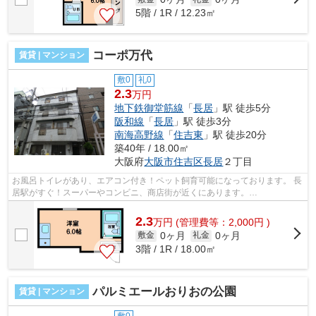
5階 / 1R / 12.23㎡
コーポ万代
賃貸 | マンション
敷0
礼0
2.3
万円
地下鉄御堂筋線
「
長居
」駅 徒歩5分
阪和線
「
長居
」駅 徒歩3分
南海高野線
「
住吉東
」駅 徒歩20分
築40年 / 18.00㎡
大阪府
大阪市住吉区
長居
２丁目
お風呂トイレがあり、エアコン付き！ペット飼育可能になっております。 長
居駅がすぐ！スーパーやコンビニ、商店街が近くにあります。
■□■□■□■□■□■□■□■□■□■□■□■□■□■□■□■□■□■□■□■□ ご...
2.3
万
円
(管理費等：2,000円 )
0ヶ月
0ヶ月
敷金
礼金
3階 / 1R / 18.00㎡
パルミエールおりおの公園
賃貸 | マンション