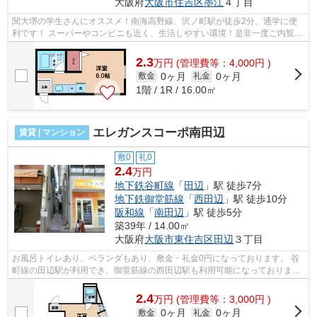
大阪府
大阪市住吉区
墨江
４丁目
関大堺の学生さんにオススメ！南海高野線、沢ノ町駅が徒歩2分、通学に便
利です！ スーパーやコンビニも近く、生活しやすい環境！是非一度ご内覧に
お越しください！ ■□■□■□■□■□■□■□■□...
2.3
万
円
(管理費等：4,000円 )
0ヶ月
0ヶ月
敷金
礼金
1階 / 1R / 16.00㎡
エレガンスコーポ南田辺
賃貸 | マンション
敷0
礼0
2.4
万円
地下鉄谷町線
「
田辺
」駅 徒歩7分
地下鉄御堂筋線
「
西田辺
」駅 徒歩10分
阪和線
「
南田辺
」駅 徒歩5分
築39年 / 14.00㎡
大阪府
大阪市東住吉区
田辺
３丁目
お風呂トイレあり、ベランダもあり、敷金・礼金0円になっております。 谷
町線の田辺駅が利用でき、御堂筋線の西田辺駅も利用可能になっておりま
す！ ■□■□■□■□■□■□■□■□■□■□■□■□■□■□■□...
2.4
万
円
(管理費等：3,000円 )
0ヶ月
0ヶ月
敷金
礼金