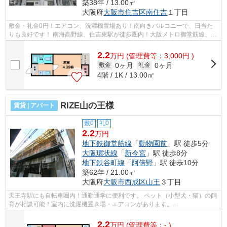
築38年 / 13.00㎡
大阪府
大阪市住吉区
南住吉
１丁目
敷金・礼金0円！エアコン、洗濯機置場あり！南向きバルコニーで、日当た
りも良好です！ 南海高野線、住吉東駅が徒歩圏内！大阪メトロ御堂筋線、JR
阪和線など3路線が利用可能です！ ■...
2.2
万
円
(管理費等：3,000円 )
0ヶ月
0ヶ月
敷金
礼金
4階 / 1K / 13.00㎡
RIZE山の王様
賃貸 | アパート
敷0
礼0
2.2
万円
地下鉄御堂筋線
「
動物園前
」駅 徒歩5分
大阪環状線
「
新今宮
」駅 徒歩8分
地下鉄谷町線
「
阿倍野
」駅 徒歩10分
築62年 / 21.00㎡
大阪府
大阪市西成区
山王
３丁目
天王寺駅にも自転車圏内！通勤通学に便利です。 ペット（小型犬・猫）の飼
育が相談可能！室内に洗濯機置き場・エアコンがあります。
■□■□■□■□■□■□■□■□■□■□■□■□■□■□■□■□■□■□■□■□ ご覧...
2.2
万
円
(管理費等：- )