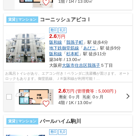
1階 / 1R / 13.00㎡
コーニッシュアビコⅠ
賃貸 | マンション
敷0
礼0
2.6
万円
阪和線
「
我孫子町
」駅 徒歩4分
地下鉄御堂筋線
「
あびこ
」駅 徒歩9分
阪和線
「
杉本町
」駅 徒歩11分
築34年 / 13.00㎡
大阪府
大阪市住吉区
我孫子
５丁目
お風呂トイレがあり、エアコン付き！ベランダに洗濯機が置けます。 オート
ロックもあります。御堂筋線、ＪＲ阪和線が利用可能！
■□■□■□■□■□■□■□■□■□■□■□■□■□■□■□■□■□■□■□■□ ご覧いた...
2.6
万
円
(管理費等：5,000円 )
0ヶ月
0ヶ月
敷金
礼金
4階 / 1K / 13.00㎡
パールハイム駒川
賃貸 | マンション
敷0
礼0