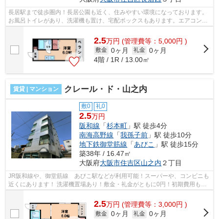
長居駅まで徒歩圏内！長居公園も近く、住みやすい環境になっております。
お風呂トイレがあり、洗濯機も置け、宅配ボックスもあります。エアコン付
き！ ■□■□■□■□■□■□■□■□■□■□■□■□■□■...
2.5
万
円
(管理費等：5,000円 )
0ヶ月
0ヶ月
敷金
礼金
4階 / 1R / 13.00㎡
クレール・ド・山之内
賃貸 | マンション
敷0
礼0
2.5
万円
阪和線
「
杉本町
」駅 徒歩4分
南海高野線
「
我孫子前
」駅 徒歩10分
地下鉄御堂筋線
「
あびこ
」駅 徒歩15分
築38年 / 16.47㎡
大阪府
大阪市住吉区
山之内
２丁目
JR阪和線や、御堂筋線 あびこ駅などが利用可能！スーパーや、コンビニも
近くにあります！ 洗濯機置場あり！敷金・礼金がともに0円！初期費用も抑
えれます！ ■□■□■□■□■□■□■□■□■□■□■□...
2.5
万
円
(管理費等：3,000円 )
0ヶ月
0ヶ月
敷金
礼金