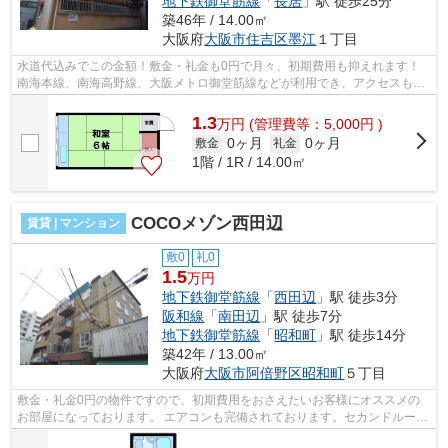
地下鉄御堂筋線
「
長居
」駅 徒歩25分
築46年 / 14.00㎡
大阪府
大阪市住吉区
墨江
１丁目
水道代込みでこの金額！敷金・礼金も0円で月々、初期費用も抑えれます！
南海本線、南海高野線、大阪メトロ御堂筋線などが利用でき、アクセスも便
利です！ ■□■□■□■□■□■□■□■□■□■□■□■□...
1.3
万
円
(管理費等：5,000円 )
0ヶ月
0ヶ月
敷金
礼金
1階 / 1R / 14.00㎡
COCOメゾン西田辺
賃貸 | マンション
敷0
礼0
1.5
万円
地下鉄御堂筋線
「
西田辺
」駅 徒歩3分
阪和線
「
南田辺
」駅 徒歩7分
地下鉄御堂筋線
「
昭和町
」駅 徒歩14分
築42年 / 13.00㎡
大阪府
大阪市阿倍野区
昭和町
５丁目
敷金・礼金0円の物件ですので、初期費用をおさえたいお客様にオススメの
お部屋になっております。 エアコンも完備されております。セカンドルーム
としてもご活用ください！ ■□■□■□■□...