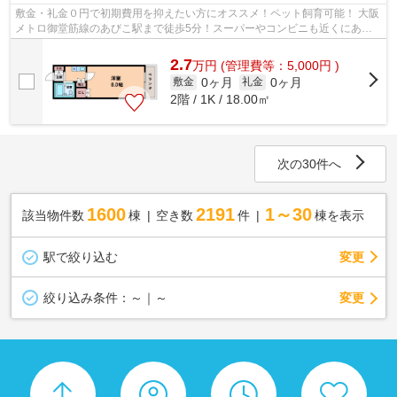
敷金・礼金０円で初期費用を抑えたい方にオススメ！ペット飼育可能！ 大阪
メトロ御堂筋線のあびこ駅まで徒歩5分！スーパーやコンビニも近くにあ
り、生活しやすい環境です！ ■□■□■□■□...
2.7
万
円
(管理費等：5,000円 )
0ヶ月
0ヶ月
敷金
礼金
2階 / 1K / 18.00㎡
次の30件へ
1600
2191
1～30
該当物件数
棟
空き数
件
棟を表示
駅で絞り込む
変更
変更
絞り込み条件：
～｜～