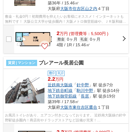
築36年 / 15.46㎡
大阪府
大阪市住吉区
山之内
４丁目
敷金・礼金0円！初期費用を抑えたいお客様にオススメ！インターネットも
無料です！ 大阪公立大学が徒歩圏内！大阪メトロ御堂筋線や、ＪＲ阪和線な
ど！近隣にコンビニなどもあります！...
2
万
円
(管理費等：5,500円 )
0ヶ月
0ヶ月
敷金
礼金
4階 / 1R / 15.46㎡
プレアール長居公園
賃貸 | マンション
敷0
礼0
2.2
万円
近鉄南大阪線
「
針中野
」駅 徒歩7分
地下鉄谷町線
「
駒川中野
」駅 徒歩14分
地下鉄御堂筋線
「
長居
」駅 徒歩19分
築39年 / 17.58㎡
大阪府
大阪市東住吉区
鷹合
１丁目
お風呂トイレがあり、エアコン付きになっております。 近鉄南大阪線の針中
野駅徒歩圏内！商店街やドラッグストアなど設備が充実！
■□■□■□■□■□■□■□■□■□■□■□■□■□■□■□■□■□■□■□■□ ご覧い...