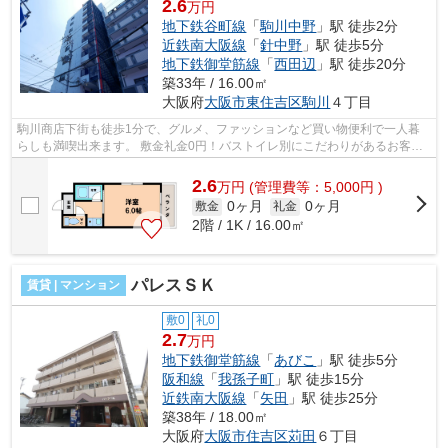
2.6
万円
地下鉄谷町線
「
駒川中野
」駅 徒歩2分
近鉄南大阪線
「
針中野
」駅 徒歩5分
地下鉄御堂筋線
「
西田辺
」駅 徒歩20分
築33年 / 16.00㎡
大阪府
大阪市東住吉区
駒川
４丁目
駒川商店下街も徒歩1分で、グルメ、ファッションなど買い物便利で一人暮
らしも満喫出来ます。 敷金礼金0円！バストイレ別にこだわりがあるお客様
にオススメ！初期費用も抑えれるお部...
2.6
万
円
(管理費等：5,000円 )
0ヶ月
0ヶ月
敷金
礼金
2階 / 1K / 16.00㎡
パレスＳＫ
賃貸 | マンション
敷0
礼0
2.7
万円
地下鉄御堂筋線
「
あびこ
」駅 徒歩5分
阪和線
「
我孫子町
」駅 徒歩15分
近鉄南大阪線
「
矢田
」駅 徒歩25分
築38年 / 18.00㎡
大阪府
大阪市住吉区
苅田
６丁目