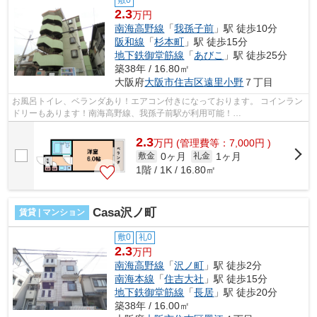
敷0
2.3
万円
南海高野線
「
我孫子前
」駅 徒歩10分
阪和線
「
杉本町
」駅 徒歩15分
地下鉄御堂筋線
「
あびこ
」駅 徒歩25分
築38年 / 16.80㎡
大阪府
大阪市住吉区
遠里小野
７丁目
お風呂トイレ、ベランダあり！エアコン付きになっております。 コインラン
ドリーもあります！南海高野線、我孫子前駅が利用可能！
■□■□■□■□■□■□■□■□■□■□■□■□■□■□■□■□■□■□■□■□ ご覧い...
2.3
万
円
(管理費等：7,000円 )
0ヶ月
1ヶ月
敷金
礼金
1階 / 1K / 16.80㎡
Casa沢ノ町
賃貸 | マンション
敷0
礼0
2.3
万円
南海高野線
「
沢ノ町
」駅 徒歩2分
南海本線
「
住吉大社
」駅 徒歩15分
地下鉄御堂筋線
「
長居
」駅 徒歩20分
築38年 / 16.00㎡