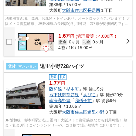
築38年 / 15.00㎡
大阪府
大阪市住吉区
長居西
１丁目
洗濯機置き場、収納、お風呂・トイレあり。オートロックもございます！ 大
阪メトロ御堂筋線、JR阪和線の長居駅が利用可能！2路線が徒歩圏内です！
■□■□■□■□■□■□■□■□■□■□■□■□■□■□■□■□...
1.6
万
円
(管理費等：4,000円 )
0ヶ月
0ヶ月
敷金
礼金
4階 / 1K / 15.00㎡
遠里小野728ハイツ
賃貸 | マンション
敷0
礼0
1.7
万円
阪和線
「
杉本町
」駅 徒歩5分
地下鉄御堂筋線
「
あびこ
」駅 徒歩20分
南海高野線
「
我孫子前
」駅 徒歩9分
築38年 / 13.66㎡
大阪府
大阪市住吉区
遠里小野
３丁目
JR阪和線 杉本町駅が徒歩圏内！大阪メトロ御堂筋線なども利用可能！ 敷
金・礼金0円！コインランドリーや、ゴミ捨て場が敷地内にあります！
■□■□■□■□■□■□■□■□■□■□■□■□■□■□■□■□■□■□■□...