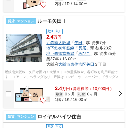
2階 / 1R / 14.00㎡
ルーモ矢田Ⅰ
賃貸 | マンション
敷0
礼0
2.4
万円
近鉄南大阪線
「
矢田
」駅 徒歩7分
地下鉄御堂筋線
「
長居
」駅 徒歩23分
地下鉄御堂筋線
「
あびこ
」駅 徒歩25分
築37年 / 16.00㎡
大阪府
大阪市東住吉区
矢田
３丁目
近鉄南大阪線 矢田が圏内！大阪メトロ御堂筋線や、谷町線も利用可能で
す！ エアコン、ベランダあり！近隣はコンビニや、スーパー、ドラッグスト
アなどあり、生活がしやすいです！ ■...
2.4
万
円
(管理費等：10,000円 )
0ヶ月
0ヶ月
敷金
礼金
1階 / 1K / 16.00㎡
ロイヤルハイツ住吉
賃貸 | マンション
敷0
礼0