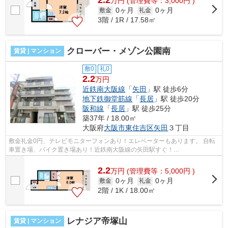
2.2
万
円
(管理費等：3,000円 )
0ヶ月
0ヶ月
敷金
礼金
3階 / 1R / 17.58㎡
クローバー・メゾン公園南
賃貸 | マンション
敷0
礼0
2.2
万円
近鉄南大阪線
「
矢田
」駅 徒歩6分
地下鉄御堂筋線
「
長居
」駅 徒歩20分
阪和線
「
長居
」駅 徒歩25分
築37年 / 18.00㎡
大阪府
大阪市東住吉区
矢田
３丁目
敷金礼金0円、テレビモニターフォンあり！エレベーターもあります。 自転
車置き場、バイク置き場あり！近鉄南大阪線の矢田駅すぐ！
■□■□■□■□■□■□■□■□■□■□■□■□■□■□■□■□■□■□■□■□ ご覧...
2.2
万
円
(管理費等：5,000円 )
0ヶ月
0ヶ月
敷金
礼金
2階 / 1K / 18.00㎡
レナジア帝塚山
賃貸 | マンション