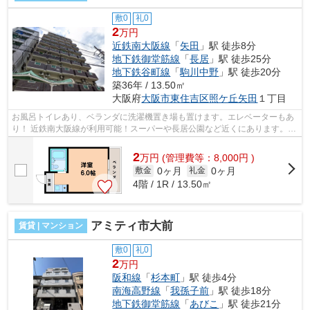
敷0
礼0
2
万円
近鉄南大阪線
「
矢田
」駅 徒歩8分
地下鉄御堂筋線
「
長居
」駅 徒歩25分
地下鉄谷町線
「
駒川中野
」駅 徒歩20分
築36年 / 13.50㎡
大阪府
大阪市東住吉区
照ケ丘矢田
１丁目
お風呂トイレあり、ベランダに洗濯機置き場も置けます。エレベーターもあ
り！ 近鉄南大阪線が利用可能！スーパーや長居公園など近くにあります。
■□■□■□■□■□■□■□■□■□■□■□■□■□■□■□■□■...
2
万
円
(管理費等：8,000円 )
0ヶ月
0ヶ月
敷金
礼金
4階 / 1R / 13.50㎡
アミティ市大前
賃貸 | マンション
敷0
礼0
2
万円
阪和線
「
杉本町
」駅 徒歩4分
南海高野線
「
我孫子前
」駅 徒歩18分
地下鉄御堂筋線
「
あびこ
」駅 徒歩21分