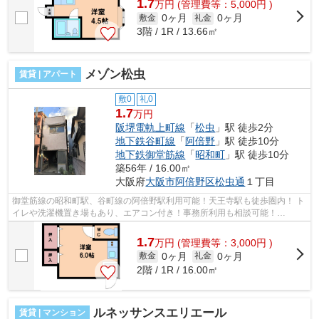
1.7
万
円
(管理費等：5,000円 )
0ヶ月
0ヶ月
敷金
礼金
3階 / 1R / 13.66㎡
メゾン松虫
賃貸 | アパート
敷0
礼0
1.7
万円
阪堺電軌上町線
「
松虫
」駅 徒歩2分
地下鉄谷町線
「
阿倍野
」駅 徒歩10分
地下鉄御堂筋線
「
昭和町
」駅 徒歩10分
築56年 / 16.00㎡
大阪府
大阪市阿倍野区
松虫通
１丁目
御堂筋線の昭和町駅、谷町線の阿倍野駅利用可能！天王寺駅も徒歩圏内！ ト
イレや洗濯機置き場もあり、エアコン付き！事務所利用も相談可能！
■□■□■□■□■□■□■□■□■□■□■□■□■□■□■□■□■□■□■...
1.7
万
円
(管理費等：3,000円 )
0ヶ月
0ヶ月
敷金
礼金
2階 / 1R / 16.00㎡
ルネッサンスエリエール
賃貸 | マンション