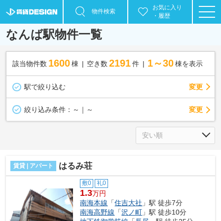
お気に入り
物件検索
・履歴
なんば駅物件一覧
1600
2191
1～30
該当物件数
棟
空き数
件
棟を表示
駅で絞り込む
変更
変更
絞り込み条件：
～｜～
はるみ荘
賃貸 | アパート
敷0
礼0
1.3
万円
南海本線
「
住吉大社
」駅 徒歩7分
南海高野線
「
沢ノ町
」駅 徒歩10分