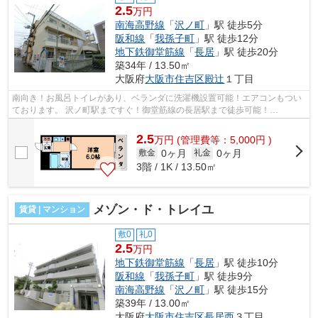
2.5
万円
南海高野線
「
沢ノ町
」駅 徒歩5分
阪和線
「
我孫子町
」駅 徒歩12分
地下鉄御堂筋線
「
長居
」駅 徒歩20分
築34年 / 13.50㎡
大阪府
大阪市住吉区
殿辻
１丁目
南向き！お風呂トイレがあり、ベランダに洗濯機設置可能！エアコンもつい
ております。 沢ノ町駅まですぐ！御堂筋線の長居駅まで徒歩可能！
■□■□■□■□■□■□■□■□■□■□■□■□■□■□■□■□■□■□■□■...
2.5
万
円
(管理費等：5,000円 )
0ヶ月
0ヶ月
敷金
礼金
3階 / 1K / 13.50㎡
メゾン・ド・トレイユ
賃貸 | マンション
敷0
礼0
2.5
万円
地下鉄御堂筋線
「
長居
」駅 徒歩10分
阪和線
「
我孫子町
」駅 徒歩9分
南海高野線
「
沢ノ町
」駅 徒歩15分
築39年 / 13.00㎡
大阪府
大阪市住吉区
長居西
３丁目