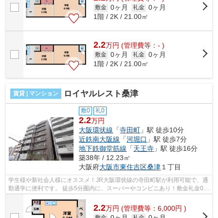
0ヶ月
0ヶ月
敷金
礼金
1階 / 2K / 21.00㎡
2.2
万
円
(管理費等：- )
0ヶ月
0ヶ月
敷金
礼金
1階 / 2K / 21.00㎡
ロイヤルレスト桑津
賃貸 | マンション
敷0
礼0
2.2
万円
大阪環状線
「
寺田町
」駅 徒歩10分
近鉄南大阪線
「
河堀口
」駅 徒歩7分
地下鉄御堂筋線
「
天王寺
」駅 徒歩16分
築38年 / 12.23㎡
大阪府
大阪市東住吉区
桑津
１丁目
学生様や新社会人様にオススメ！JR大阪環状線の寺田町駅が利用可能で、通
勤通学に便利です。 徒歩5分圏内に、スーパーやコンビニあり！敷金礼金0円
で、初期費用を抑えて入居出来ます...
2.2
万
円
(管理費等：6,000円 )
0ヶ月
0ヶ月
敷金
礼金