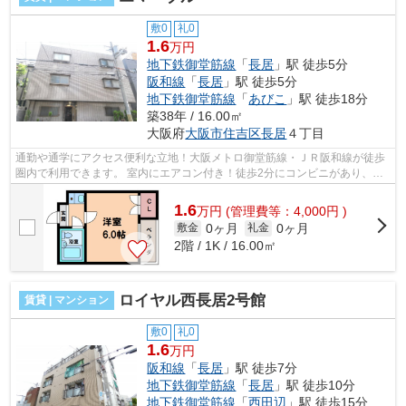
敷0
礼0
1.6
万円
地下鉄御堂筋線
「
長居
」駅 徒歩5分
阪和線
「
長居
」駅 徒歩5分
地下鉄御堂筋線
「
あびこ
」駅 徒歩18分
築38年 / 16.00㎡
大阪府
大阪市住吉区
長居
４丁目
通勤や通学にアクセス便利な立地！大阪メトロ御堂筋線・ＪＲ阪和線が徒歩
圏内で利用できます。 室内にエアコン付き！徒歩2分にコンビニがあり、初
めての一人暮らしの方も安心です。 ...
1.6
万
円
(管理費等：4,000円 )
0ヶ月
0ヶ月
敷金
礼金
2階 / 1K / 16.00㎡
ロイヤル西長居2号館
賃貸 | マンション
敷0
礼0
1.6
万円
阪和線
「
長居
」駅 徒歩7分
地下鉄御堂筋線
「
長居
」駅 徒歩10分
地下鉄御堂筋線
「
西田辺
」駅 徒歩15分