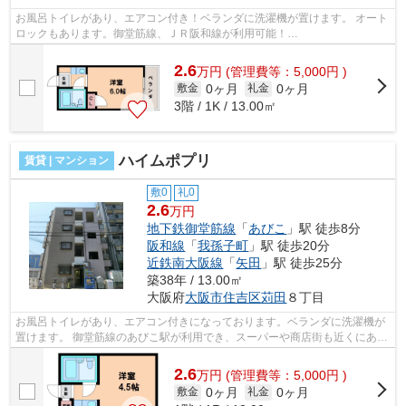
お風呂トイレがあり、エアコン付き！ベランダに洗濯機が置けます。 オート
ロックもあります。御堂筋線、ＪＲ阪和線が利用可能！
■□■□■□■□■□■□■□■□■□■□■□■□■□■□■□■□■□■□■□■□ ご覧いた...
2.6
万
円
(管理費等：5,000円 )
0ヶ月
0ヶ月
敷金
礼金
3階 / 1K / 13.00㎡
ハイムポプリ
賃貸 | マンション
敷0
礼0
2.6
万円
地下鉄御堂筋線
「
あびこ
」駅 徒歩8分
阪和線
「
我孫子町
」駅 徒歩20分
近鉄南大阪線
「
矢田
」駅 徒歩25分
築38年 / 13.00㎡
大阪府
大阪市住吉区
苅田
８丁目
お風呂トイレがあり、エアコン付きになっております。ベランダに洗濯機が
置けます。 御堂筋線のあびこ駅が利用でき、スーパーや商店街も近くにあり
ます。 ■□■□■□■□■□■□■□■□■□■□■□■□■...
2.6
万
円
(管理費等：5,000円 )
0ヶ月
0ヶ月
敷金
礼金