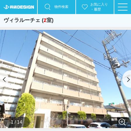
お気に入り
物件検索
・履歴
ヴィラルーチェ (
2
室)
1 / 14