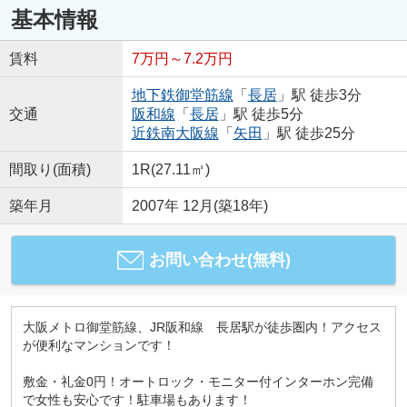
基本情報
賃料
7万円～7.2万円
地下鉄御堂筋線
「
長居
」駅 徒歩3分
交通
阪和線
「
長居
」駅 徒歩5分
近鉄南大阪線
「
矢田
」駅 徒歩25分
間取り(面積)
1R(27.11㎡)
築年月
2007年 12月(築18年)
お問い合わせ(無料)
大阪メトロ御堂筋線、JR阪和線 長居駅が徒歩圏内！アクセス
が便利なマンションです！
敷金・礼金0円！オートロック・モニター付インターホン完備
で女性も安心です！駐車場もあります！