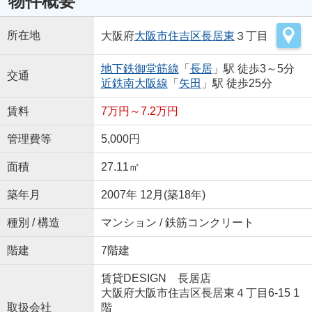
物件概要
所在地
大阪府
大阪市住吉区
長居東
３丁目
地下鉄御堂筋線
「
長居
」駅 徒歩3～5分
交通
近鉄南大阪線
「
矢田
」駅 徒歩25分
賃料
7万円～7.2万円
管理費等
5,000円
面積
27.11㎡
築年月
2007年 12月(築18年)
種別 / 構造
マンション / 鉄筋コンクリート
階建
7階建
賃貸DESIGN 長居店
大阪府大阪市住吉区長居東４丁目6-15 1
取扱会社
階