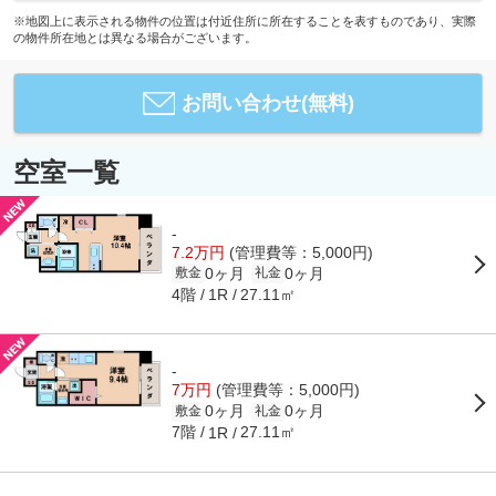
※地図上に表示される物件の位置は付近住所に所在することを表すものであり、実際
の物件所在地とは異なる場合がございます。
お問い合わせ(無料)
空室一覧
-
7.2万円
(管理費等：5,000円)
0ヶ月
0ヶ月
敷金
礼金
4階
27.11㎡
1R
-
7万円
(管理費等：5,000円)
0ヶ月
0ヶ月
敷金
礼金
7階
27.11㎡
1R