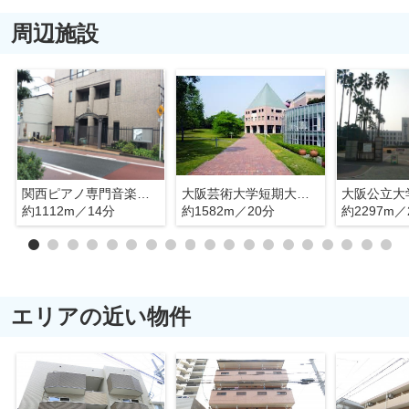
周辺施設
関西ピアノ専門音楽学校
大阪芸術大学短期大学部
大阪公立大
約1112m／14分
約1582m／20分
約2297m／
エリアの近い物件