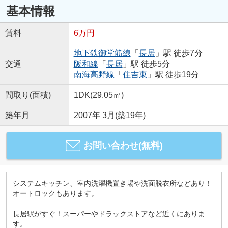
基本情報
賃料
6万円
地下鉄御堂筋線
「
長居
」駅 徒歩7分
交通
阪和線
「
長居
」駅 徒歩5分
南海高野線
「
住吉東
」駅 徒歩19分
間取り(面積)
1DK(29.05㎡)
築年月
2007年 3月(築19年)
お問い合わせ(無料)
システムキッチン、室内洗濯機置き場や洗面脱衣所などあり！
オートロックもあります。
長居駅がすぐ！スーパーやドラックストアなど近くにありま
す。