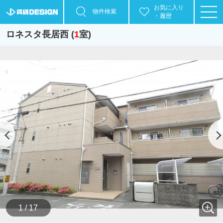
お気に入り
物件検索
・履歴
ロネスタ長居西 (
1
室)
1 / 17