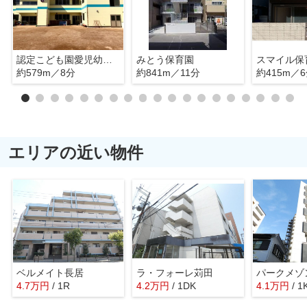
認定こども園愛児幼稚園
みとう保育園
スマイル保
約579m／8分
約841m／11分
約415m／
エリアの近い物件
ベルメイト長居
ラ・フォーレ苅田
パークメゾ
4.7
万
円
/ 1R
4.2
万
円
/ 1DK
4.1
万
円
/ 1