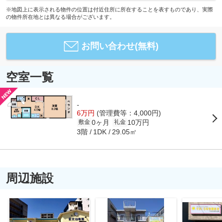
※地図上に表示される物件の位置は付近住所に所在することを表すものであり、実際
の物件所在地とは異なる場合がございます。
お問い合わせ(無料)
空室一覧
-
6万円
(管理費等：4,000円)
0ヶ月
10万円
敷金
礼金
3階
29.05㎡
1DK
周辺施設