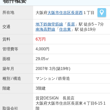
物件概要
所在地
大阪府
大阪市住吉区
長居西
１丁目
地下鉄御堂筋線
「
長居
」駅 徒歩5～7分
交通
南海高野線
「
住吉東
」駅 徒歩19分
賃料
6万円
管理費等
4,000円
面積
29.05㎡
築年月
2007年 3月(築19年)
種別 / 構造
マンション / 鉄骨造
階建
3階建
賃貸DESIGN 長居店
大阪府大阪市住吉区長居東４丁目6-15 1
取扱会社
階