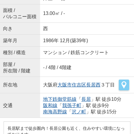
面積 /
13.00㎡ / -
バルコニー面積
向き
西
築年月
1986年 12月(築39年)
種別 / 構造
マンション / 鉄筋コンクリート
部屋 /
- / 4階 / 4階建
所在階 / 階建
所在地
大阪府
大阪市住吉区
長居西
３丁目
地下鉄御堂筋線
「
長居
」駅 徒歩10分
交通
阪和線
「
我孫子町
」駅 徒歩9分
南海高野線
「
沢ノ町
」駅 徒歩15分
長居駅まで徒歩圏内！長居公園も近く、住みやすい環境になっ