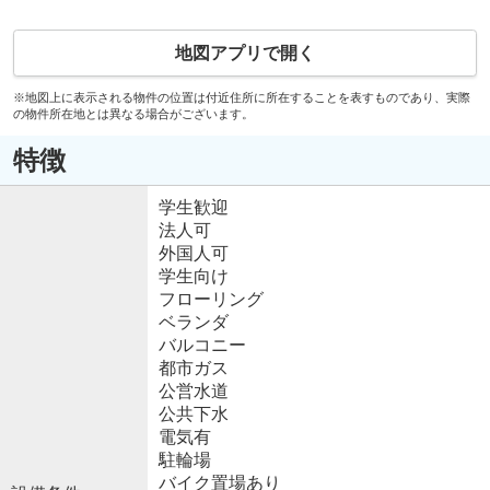
地図アプリで開く
※地図上に表示される物件の位置は付近住所に所在することを表すものであり、実際
の物件所在地とは異なる場合がございます。
特徴
学生歓迎
法人可
外国人可
学生向け
フローリング
ベランダ
バルコニー
都市ガス
公営水道
公共下水
電気有
駐輪場
バイク置場あり