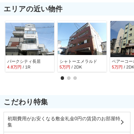
エリアの近い物件
パークシティ長居
シャトーエメラルド
ベアーコー
4.8
万
円
/ 1R
5
万
円
/ 2DK
5
万
円
/ 2D
こだわり特集
初期費用がお安くなる敷金礼金0円の賃貸のお部屋特
集