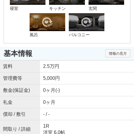
寝室
キッチン
玄関
風呂
バルコニー
基本情報
情報の見方
賃料
2.5万円
管理費等
5,000円
敷金(保証金)
0ヶ月(-)
礼金
0ヶ月
償却 / 敷引
- / -
1R
間取り / 詳細
洋室 6.0帖