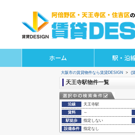
ホーム
駅・沿
大阪市の賃貸物件なら賃貸DESIGN
>
(
天王寺駅物件一覧
沿線
天王寺駅
賃料
～
駅徒歩
指定しない
設備条件
指定なし