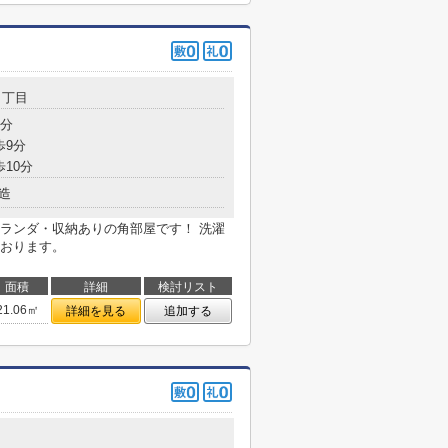
５丁目
5分
歩9分
歩10分
造
ランダ・収納ありの角部屋です！ 洗濯
おります。
面積
詳細
検討リスト
21.06㎡
詳細を見る
追加する