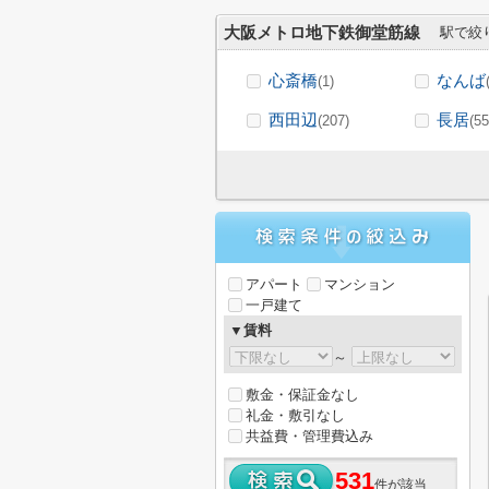
大阪メトロ地下鉄御堂筋線
駅で絞
心斎橋
なんば
(1)
西田辺
長居
(207)
(55
アパート
マンション
一戸建て
▼賃料
～
敷金・保証金なし
礼金・敷引なし
共益費・管理費込み
531
件が該当