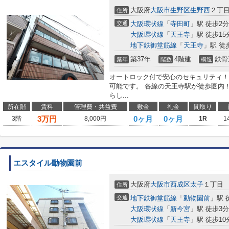
大阪府
大阪市生野区
生野西
２丁
住所
交通
大阪環状線
「
寺田町
」駅 徒歩2分
大阪環状線
「
天王寺
」駅 徒歩15
地下鉄御堂筋線
「
天王寺
」駅 徒
築37年
4階建
鉄骨
築年
階数
構造
オートロック付で安心のセキュリティ！
可能です。 各線の天王寺駅が徒歩圏内
らし...
所在階
賃料
管理費・共益費
敷金
礼金
間取り
3
万円
0ヶ月
0ヶ月
3階
8,000円
1R
1
エスタイル動物園前
大阪府
大阪市西成区
太子
１丁目
住所
交通
地下鉄御堂筋線
「
動物園前
」駅 
大阪環状線
「
新今宮
」駅 徒歩3分
大阪環状線
「
天王寺
」駅 徒歩10