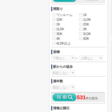
間取り
ワンルーム
1K
1DK
1LDK
2K
2DK
2LDK
3K
3DK
3LDK
4K
4DK
4LDK以上
面積
～
駅からの徒歩
築年数
531
件が該当
情報公開日