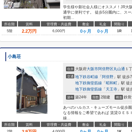
学生様や新社会人様にオススメ！JR大
通学に便利です。 徒歩5分圏内に、ス
初期...
所在階
賃料
管理費・共益費
敷金
礼金
間取り
2.2
万円
0ヶ月
0ヶ月
5階
6,000円
1R
小島荘
大阪府
大阪市阿倍野区
丸山通
１
住所
交通
地下鉄谷町線
「
阿倍野
」駅 徒歩
地下鉄御堂筋線
「
昭和町
」駅 徒
地下鉄御堂筋線
「
天王寺
」駅 徒
築24年
2階建
鉄骨
築年
階数
構造
あべのハルカス・キューズモール徒歩圏
なる情報をご希望であれば 賃貸ＤＥＳ
線...
所在階
賃料
管理費・共益費
敷金
礼金
間取り
2.9
万円
0ヶ月
0ヶ月
2階
4,000円
1K