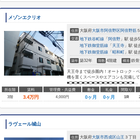
メゾンエクリオ
大阪府
大阪市阿倍野区
阿倍野筋
住所
交通
地下鉄谷町線
「
阿倍野
」駅 徒歩
地下鉄御堂筋線
「
天王寺
」駅 徒
地下鉄御堂筋線
「
昭和町
」駅 徒
築32年
4階建
鉄骨
築年
階数
構造
天王寺まで徒歩圏内！オートロック・ベ
機を置くスペースやエアコンも完備して
■□■□■□■□■□■□■□■□■□■□■□■□■□■...
所在階
賃料
管理費・共益費
敷金
礼金
間取り
3.4
万円
0ヶ月
0ヶ月
3階
4,000円
1R
ラヴェール城山
大阪府
大阪市西成区
山王
３丁目
住所