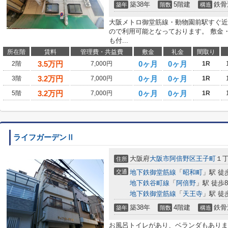
築38年
5階建
鉄骨
築年
階数
構造
大阪メトロ御堂筋線・動物園前駅すぐ近
ので利用可能となっております。 敷金
も付...
所在階
賃料
管理費・共益費
敷金
礼金
間取り
3.5
万円
0ヶ月
0ヶ月
2階
7,000円
1R
3.2
万円
0ヶ月
0ヶ月
3階
7,000円
1R
3.2
万円
0ヶ月
0ヶ月
5階
7,000円
1R
ライフガーデンⅡ
大阪府
大阪市阿倍野区
王子町
１
住所
交通
地下鉄御堂筋線
「
昭和町
」駅 徒
地下鉄谷町線
「
阿倍野
」駅 徒歩
地下鉄御堂筋線
「
天王寺
」駅 徒
築38年
4階建
鉄骨
築年
階数
構造
お風呂トイレがあり、ベランダもありま