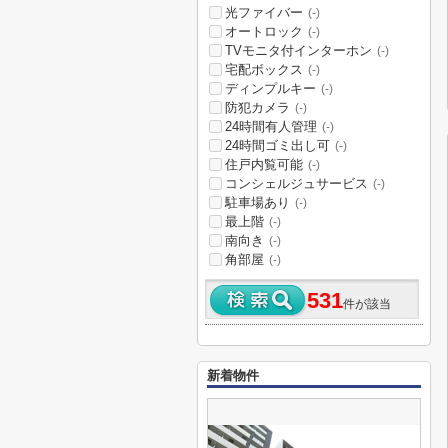
光ファイバー
(-)
オートロック
(-)
TVモニタ付インターホン
(-)
宅配ボックス
(-)
ディンプルキー
(-)
防犯カメラ
(-)
24時間有人管理
(-)
24時間ゴミ出し可
(-)
住戸内覧可能
(-)
コンシェルジュサービス
(-)
駐車場あり
(-)
最上階
(-)
南向き
(-)
角部屋
(-)
531
件が該当
新着物件