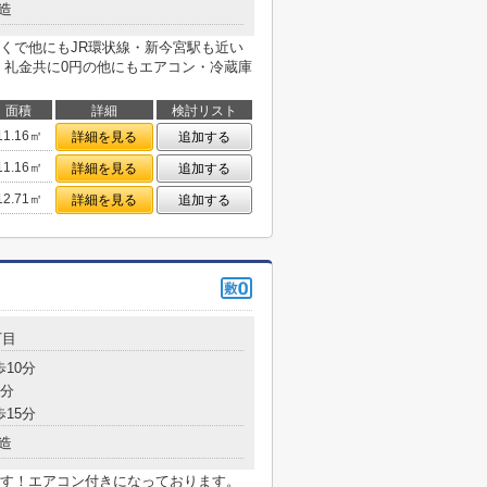
造
くで他にもJR環状線・新今宮駅も近い
・礼金共に0円の他にもエアコン・冷蔵庫
面積
詳細
検討リスト
11.16㎡
詳細を見る
追加する
11.16㎡
詳細を見る
追加する
12.71㎡
詳細を見る
追加する
丁目
歩10分
8分
歩15分
造
す！エアコン付きになっております。