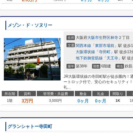
メゾン・ド・ソヌリー
大阪府
大阪市生野区
林寺
２丁目
住所
交通
関西本線
「
東部市場前
」駅 徒歩1
大阪環状線
「
寺田町
」駅 徒歩13
地下鉄御堂筋線
「
天王寺
」駅 徒
築38年
6階建
鉄筋
築年
階数
構造
JR大阪環状線の寺田町駅が徒歩圏内！
ートロック付で、安心のセキュリティ！
礼...
所在階
賃料
管理費・共益費
敷金
礼金
間取り
3
万円
0ヶ月
0ヶ月
1階
3,000円
1K
1
グランシャトー寺田町