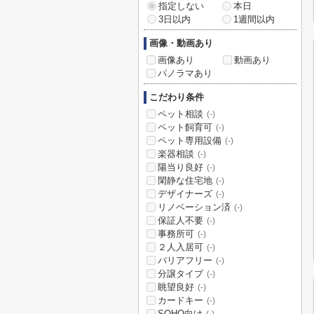
指定しない
本日
3日以内
1週間以内
画像・動画あり
画像あり
動画あり
パノラマあり
こだわり条件
ペット相談
(-)
ペット飼育可
(-)
ペット専用設備
(-)
楽器相談
(-)
陽当り良好
(-)
閑静な住宅地
(-)
デザイナーズ
(-)
リノベーション済
(-)
保証人不要
(-)
事務所可
(-)
２人入居可
(-)
バリアフリー
(-)
分譲タイプ
(-)
眺望良好
(-)
カードキー
(-)
SOHO向け