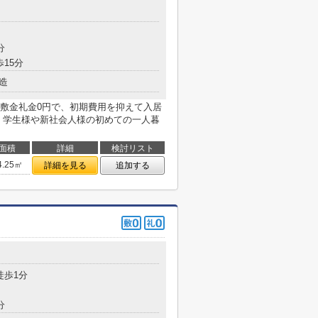
目
分
歩15分
造
敷金礼金0円で、初期費用を抑えて入居
！学生様や新社会人様の初めての一人暮
面積
詳細
検討リスト
4.25㎡
詳細を見る
追加する
徒歩1分
分