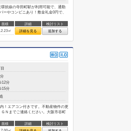
阪環状線の寺田町駅が利用可能で、通勤
ーパーやコンビニあり！敷金礼金0円で、
面積
詳細
検討リスト
12.23㎡
詳細を見る
追加する
丁目
7分
歩12分
歩15分
造
内！エアコン付きです。不動産物件の更
ＩＧＮまでご連絡ください。大阪市谷町
面積
詳細
検討リスト
17.00㎡
詳細を見る
追加する