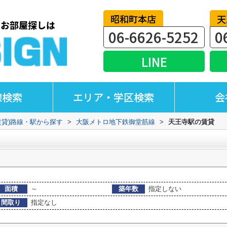
昭和町本店
天
06-6626-5252
0
LINE
線検索
エリア・学区検索
会
賃貸)路線・駅から探す
>
大阪メトロ地下鉄御堂筋線
>
天王寺駅の賃貸
面積
～
築年数
指定しない
間取り
指定なし