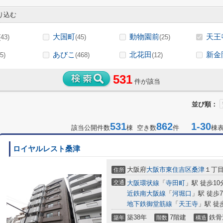
り込む
大国町
動物園前
天王
(43)
(45)
(25)
あびこ
北花田
新金
5)
(468)
(12)
531
件が該当
並び順：
531
862
1-30
該当公開件数
棟 空き数
件
棟
ロイヤルレスト桑津
大阪府
大阪市東住吉区
桑津
１丁
住所
交通
大阪環状線
「
寺田町
」駅 徒歩10
近鉄南大阪線
「
河堀口
」駅 徒歩
地下鉄御堂筋線
「
天王寺
」駅 徒
築38年
7階建
鉄骨
築年
階数
構造