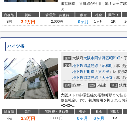
御堂筋線、谷町線が利用可能！天王寺駅
あ...
所在階
賃料
管理費・共益費
敷金
礼金
間取り
3.2
万円
0ヶ月
3階
2,000円
1ヶ月
1R
2
ハイツ椿
大阪府
大阪市阿倍野区
昭和町
１
住所
交通
地下鉄御堂筋線
「
昭和町
」駅 徒
地下鉄谷町線
「
文の里
」駅 徒歩
地下鉄御堂筋線
「
天王寺
」駅 徒
築38年
5階建
鉄骨
築年
階数
構造
大阪メトロ御堂筋線の昭和町駅まで徒歩
敷金礼金0円で、初期費用を抑えれるお
■□■□■...
所在階
賃料
管理費・共益費
敷金
礼金
間取り
3.3
万円
0ヶ月
0ヶ月
2階
3,000円
1R