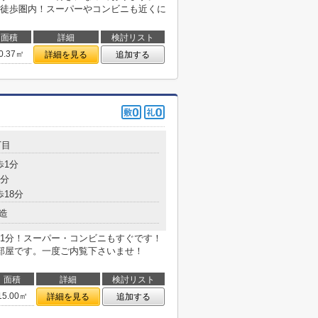
徒歩圏内！スーパーやコンビニも近くに
面積
詳細
検討リスト
0.37㎡
詳細を見る
追加する
丁目
歩1分
2分
歩18分
造
1分！スーパー・コンビニもすぐです！
部屋です。一度ご内覧下さいませ！
面積
詳細
検討リスト
15.00㎡
詳細を見る
追加する