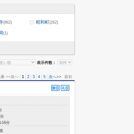
寺
昭和町
(862)
(262)
岡
(1)
表示件数：
表示
<<前へ
1
2
3
4
5
次へ>>
最初
目
分
7分
歩16分
造