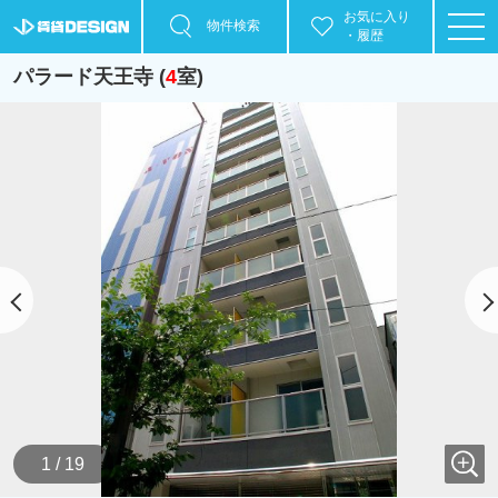
お気に入り
物件検索
・履歴
パラード天王寺 (
4
室)
1 / 19