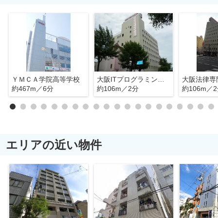
ＹＭＣＡ学院高等学校
大阪ITプログラミング＆会計専門学校
約467m／6分
約106m／2分
約106m／
エリアの近い物件