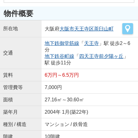
物件概要
所在地
大阪府
大阪市天王寺区
茶臼山町
地下鉄御堂筋線
「
天王寺
」駅 徒歩2～6
分
交通
地下鉄谷町線
「
四天王寺前夕陽ヶ丘
」
駅 徒歩11分
賃料
6万円～6.5万円
管理費等
7,000円
面積
27.16㎡～30.60㎡
築年月
2004年 1月(築22年)
種別 / 構造
マンション / 鉄骨造
階建
10階建