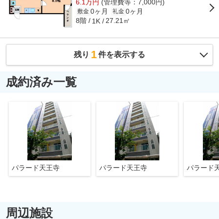
6.1万円
(管理費等：7,000円)
0ヶ月
0ヶ月
敷金
礼金
8階
27.21㎡
1K
1
残り
件を表示する
成約済み一覧
パラード天王寺
パラード天王寺
パラード
周辺施設