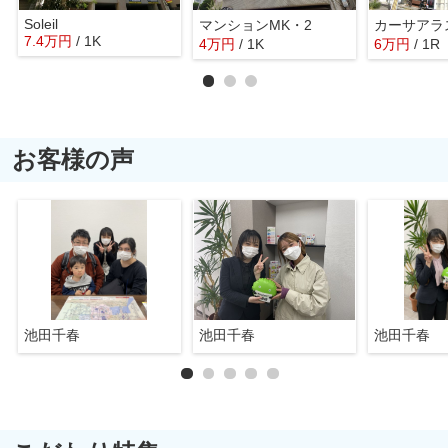
Soleil
マンションMK・2
カーサアラ
7.4
万
円
/ 1K
4
万
円
/ 1K
6
万
円
/ 1R
お客様の声
池田千春
池田千春
池田千春