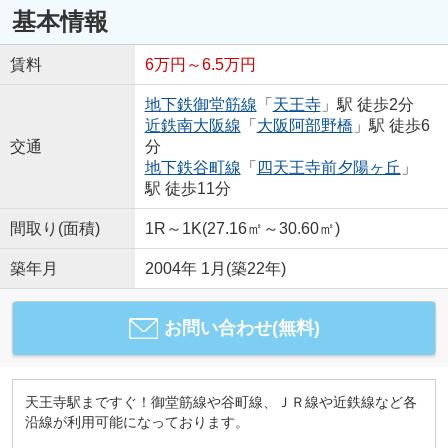
基本情報
賃料
6万円～6.5万円
地下鉄御堂筋線
「
天王寺
」駅 徒歩2分
近鉄南大阪線
「
大阪阿部野橋
」駅 徒歩6
交通
分
地下鉄谷町線
「
四天王寺前夕陽ヶ丘
」
駅 徒歩11分
間取り(面積)
1R～1K(27.16㎡～30.60㎡)
築年月
2004年 1月(築22年)
お問い合わせ(無料)
天王寺駅まですぐ！御堂筋線や谷町線、ＪＲ線や近鉄線など各
沿線が利用可能になっております。