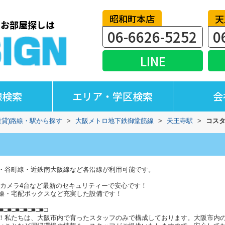
昭和町本店
天
06-6626-5252
0
LINE
線検索
エリア・学区検索
会
賃貸)路線・駅から探す
>
大阪メトロ地下鉄御堂筋線
>
天王寺駅
>
コス
・谷町線・近鉄南大阪線など各沿線が利用可能です。
犯カメラ4台など最新のセキュリティーで安心です！
燥・宅配ボックスなど充実した設備です！
■□■□■□■□■□■□
！私たちは、大阪市内で育ったスタッフのみで構成しております。大阪市内