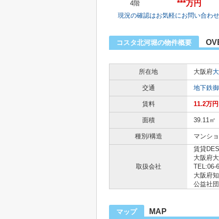
***万円
4階
現況の確認はお気軽にお問い合わ
OV
コスタ北河堀の物件概要
所在地
大阪府
大
交通
地下鉄御
賃料
11.2万円
面積
39.11㎡
種別/構造
マンショ
賃貸DE
大阪府大
取扱会社
TEL:06-
大阪府知事
公益社団
MAP
マップ