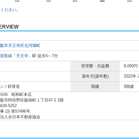
***
***
***
***
***
せください。
ERVIEW
阪市天王寺区
北河堀町
堂筋線
「
天王寺
」駅 徒歩5～7分
管理費・共益費
8,000円
築年月(築年数)
2022年 
ン / 鉄骨造
階建
5階建
SIGN 昭和町本店
阪市阿倍野区阪南町１丁目47-2 1階
6626-5252
 (3) 第57496号
法人全日本不動産協会