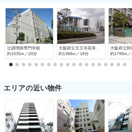
辻調理師専門学校
大阪府立天王寺高等学校
約1535m／20分
約1388m／18分
約1799m／
エリアの近い物件