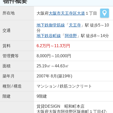
物件概要
所在地
大阪府
大阪市天王寺区
大道
１丁目
地下鉄御堂筋線
「
天王寺
」駅 徒歩5～10
交通
分
地下鉄谷町線
「
阿倍野
」駅 徒歩8～14分
賃料
6.2万円～11.3万円
管理費等
8,000円～10,000円
面積
25.19㎡～44.63㎡
築年月
2007年 8月(築19年)
種別 / 構造
マンション / 鉄筋コンクリート
階建
9階建
賃貸DESIGN 昭和町本店
大阪府大阪市阿倍野区阪南町１丁目47-