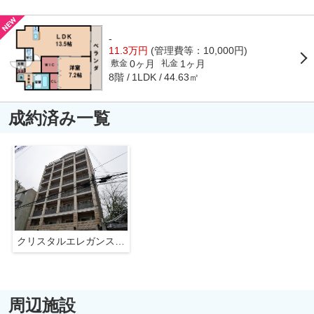
-
11.3万円
(管理費等：10,000円)
0ヶ月
1ヶ月
敷金
礼金
8階
44.63㎡
1LDK
成約済み一覧
クリスタルエレガンス・WEST
周辺施設