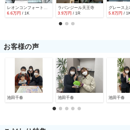
レオンコンフォート天王寺ヒルズ
ラパンジール天王寺
グレース上
6.6
万
円
/ 1K
3.9
万
円
/ 1R
5.8
万
円
/ 1
お客様の声
池田千春
池田千春
池田千春