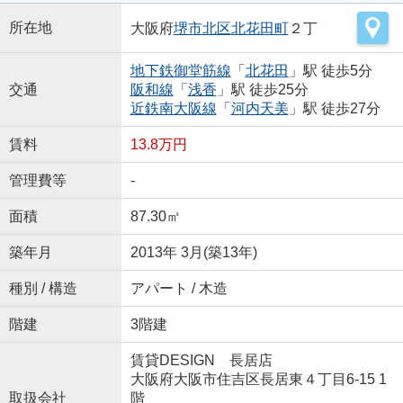
所在地
大阪府
堺市北区
北花田町
２丁
地下鉄御堂筋線
「
北花田
」駅 徒歩5分
交通
阪和線
「
浅香
」駅 徒歩25分
近鉄南大阪線
「
河内天美
」駅 徒歩27分
賃料
13.8万円
管理費等
-
面積
87.30㎡
築年月
2013年 3月(築13年)
種別 / 構造
アパート / 木造
階建
3階建
賃貸DESIGN 長居店
大阪府大阪市住吉区長居東４丁目6-15 1
取扱会社
階