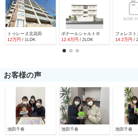
トゥレーヌ北花田
ボナールシャルトⅢ
12
万
円
/ 1LDK
12.4
万
円
/ 2LDK
14.2
万
円
/
お客様の声
池田千春
池田千春
池田千春