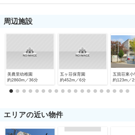
周辺施設
美農里幼稚園
五ヶ荘保育園
五箇荘東小
約2860m／36分
約452m／6分
約123m／
エリアの近い物件