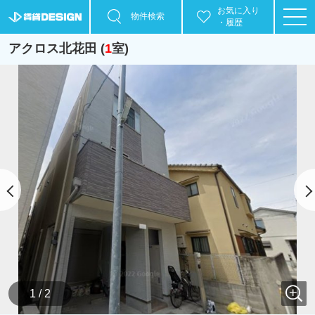
お気に入り
物件検索
・履歴
アクロス北花田 (
1
室)
1 / 2