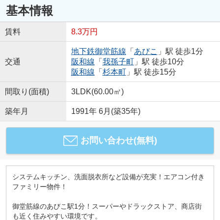
基本情報
賃料
8.3万円
地下鉄御堂筋線
「
あびこ
」駅 徒歩1分
交通
阪和線
「
我孫子町
」駅 徒歩10分
阪和線
「
杉本町
」駅 徒歩15分
間取り(面積)
3LDK(60.00㎡)
築年月
1991年 6月(築35年)
お問い合わせ(無料)
システムキッチン、洗面脱衣所など設備が充実！エアコン付き
ファミリー物件！
御堂筋線のあびこ駅1分！スーパーやドラックストア、商店街
も近く住みやすい環境です。