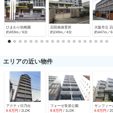
ひまわり幼稚園
苅田南保育所
大阪市立 
約459m／6分
約249m／4分
約447m／
エリアの近い物件
アクティ日乃出
フォーゼ長居公園
6.6
万
円
/ 2LDK
8.8
万
円
/ 1LDK
6.8
万
円
/ 2