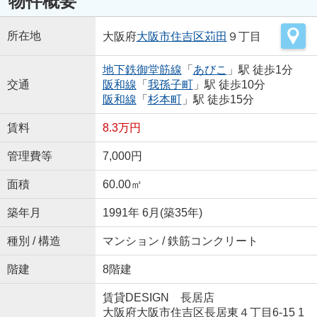
物件概要
所在地
大阪府
大阪市住吉区
苅田
９丁目
地下鉄御堂筋線
「
あびこ
」駅 徒歩1分
交通
阪和線
「
我孫子町
」駅 徒歩10分
阪和線
「
杉本町
」駅 徒歩15分
賃料
8.3万円
管理費等
7,000円
面積
60.00㎡
築年月
1991年 6月(築35年)
種別 / 構造
マンション / 鉄筋コンクリート
階建
8階建
賃貸DESIGN 長居店
大阪府大阪市住吉区長居東４丁目6-15 1