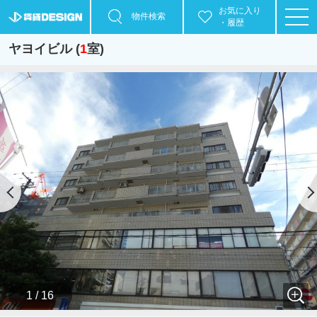
お気に入り
物件検索
・履歴
ヤヨイビル (
1
室)
1 / 16