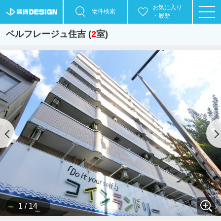
お気に入り
物件検索
・履歴
ベルフレージュ住吉 (
2
室)
1 / 14