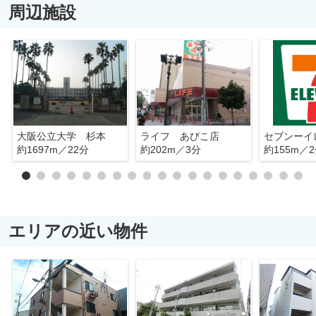
周辺施設
大阪公立大学 杉本
ライフ あびこ店
約1697m／22分
約202m／3分
約155m／
エリアの近い物件