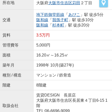
所在地
大阪府
大阪市住吉区
苅田
２丁目
地下鉄御堂筋線
「
あびこ
」駅 徒歩5分
交通
阪和線
「
我孫子町
」駅 徒歩10分
阪和線
「
杉本町
」駅 徒歩20分
賃料
3.5万円
管理費等
5,000円
面積
16.20㎡～16.25㎡
築年月
1998年 10月(築27年)
種別 / 構造
マンション / 鉄骨造
階建
8階建
賃貸DESIGN 長居店
大阪府大阪市住吉区長居東４丁目6-15 1
取扱会社
階
TEL:06-6696-9099