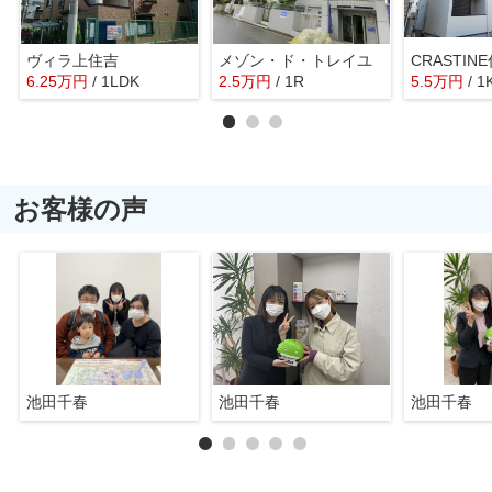
ヴィラ上住吉
メゾン・ド・トレイユ
CRASTIN
6.25
万
円
/ 1LDK
2.5
万
円
/ 1R
5.5
万
円
/ 1
お客様の声
池田千春
池田千春
池田千春