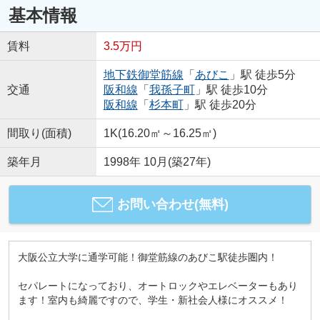
基本情報
賃料
3.5万円
地下鉄御堂筋線
「
あびこ
」駅 徒歩5分
交通
阪和線
「
我孫子町
」駅 徒歩10分
阪和線
「
杉本町
」駅 徒歩20分
間取り(面積)
1K(16.20㎡～16.25㎡)
築年月
1998年 10月(築27年)
お問い合わせ(無料)
大阪公立大学に通学可能！御堂筋線のあびこ駅徒歩圏内！
セパレートになっており、オートロックやエレベーターもあり
ます！室内も綺麗ですので、学生・新社会人様にオススメ！