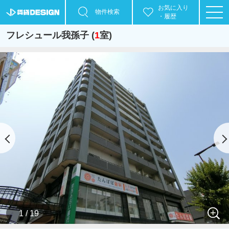
お気に入り
物件検索
・履歴
フレシュール我孫子 (
1
室)
1 / 19