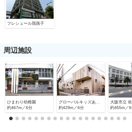
フレシュール我孫子
周辺施設
ひまわり幼稚園
グローバルキッズあびこ園
大阪市立 
約467m／6分
約429m／6分
約455m／