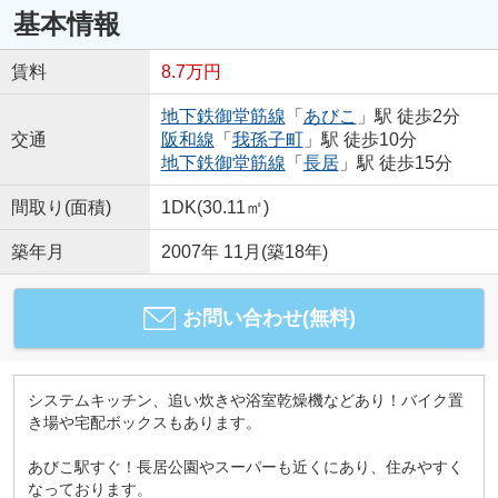
基本情報
賃料
8.7万円
地下鉄御堂筋線
「
あびこ
」駅 徒歩2分
交通
阪和線
「
我孫子町
」駅 徒歩10分
地下鉄御堂筋線
「
長居
」駅 徒歩15分
間取り(面積)
1DK(30.11㎡)
築年月
2007年 11月(築18年)
お問い合わせ(無料)
システムキッチン、追い炊きや浴室乾燥機などあり！バイク置
き場や宅配ボックスもあります。
あびこ駅すぐ！長居公園やスーパーも近くにあり、住みやすく
なっております。