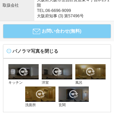
取扱会社
階
TEL:06-6696-9099
大阪府知事 (3) 第57496号
お問い合わせ(無料)
パノラマ写真を閉じる
キッチン
洋室
風呂
洗面所
玄関