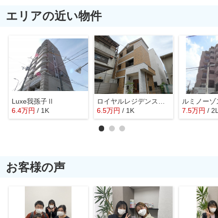
エリアの近い物件
Luxe我孫子Ⅱ
ロイヤルレジデンス万代東
6.4
万
円
/ 1K
6.5
万
円
/ 1K
7.5
万
円
/ 2
お客様の声