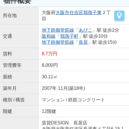
物件概要
大阪府
大阪市住吉区
我孫子東
２丁
所在地
目
地下鉄御堂筋線
「
あびこ
」駅 徒歩2分
交通
阪和線
「
我孫子町
」駅 徒歩10分
地下鉄御堂筋線
「
長居
」駅 徒歩15分
賃料
8.7万円
管理費等
8,000円
面積
30.11㎡
築年月
2007年 11月(築18年)
種別 / 構造
マンション / 鉄筋コンクリート
階建
12階建
賃貸DESIGN 長居店
大阪府大阪市住吉区長居東４丁目6-15 1