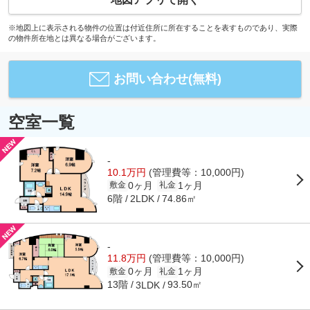
※地図上に表示される物件の位置は付近住所に所在することを表すものであり、実際
の物件所在地とは異なる場合がございます。
お問い合わせ(無料)
空室一覧
-
10.1万円
(管理費等：10,000円)
0ヶ月
1ヶ月
敷金
礼金
6階
74.86㎡
2LDK
-
11.8万円
(管理費等：10,000円)
0ヶ月
1ヶ月
敷金
礼金
13階
93.50㎡
3LDK