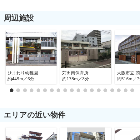
周辺施設
ひまわり幼稚園
苅田南保育所
大阪市立 
約449m／6分
約178m／3分
約516m／
エリアの近い物件