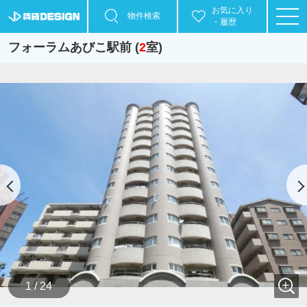
お気に入り
物件検索
・履歴
フォーラムあびこ駅前 (
2
室)
1 / 24