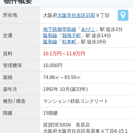
物件概要
所在地
大阪府
大阪市住吉区
苅田
９丁目
地下鉄御堂筋線
「
あびこ
」駅 徒歩2分
交通
阪和線
「
我孫子町
」駅 徒歩14分
阪和線
「
杉本町
」駅 徒歩18分
賃料
10.1万円～11.8万円
管理費等
10,000円
面積
74.86㎡～93.50㎡
築年月
1992年 10月(築33年)
種別 / 構造
マンション / 鉄筋コンクリート
階建
15階建
賃貸DESIGN 長居店
大阪府大阪市住吉区長居東４丁目6-15 1