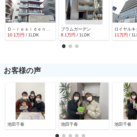
Ｄ－ｒｅｓｉｄｅｎｃｅ長居
プラムガーデン
ロイヤルキ
10.1
万
円
/ 1LDK
8.1
万
円
/ 1LDK
11
万
円
/ 1
お客様の声
池田千春
池田千春
池田千春