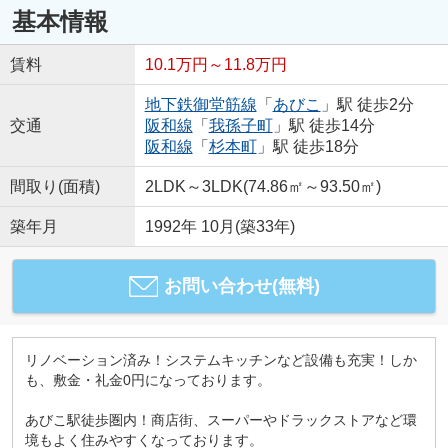
基本情報
賃料
10.1万円～11.8万円
地下鉄御堂筋線
「
あびこ
」駅 徒歩2分
交通
阪和線
「
我孫子町
」駅 徒歩14分
阪和線
「
杉本町
」駅 徒歩18分
間取り(面積)
2LDK～3LDK(74.86㎡～93.50㎡)
築年月
1992年 10月(築33年)
お問い合わせ(無料)
リノベーション済み！システムキッチンなど設備も充実！しか
も、敷金・礼金0円になっております。
あびこ駅徒歩圏内！商店街、スーパーやドラックストアなど環
境もよく住みやすくなっております。