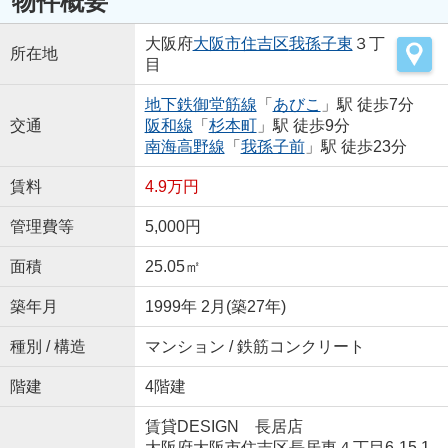
物件概要
大阪府
大阪市住吉区
我孫子東
３丁
所在地
目
地下鉄御堂筋線
「
あびこ
」駅 徒歩7分
交通
阪和線
「
杉本町
」駅 徒歩9分
南海高野線
「
我孫子前
」駅 徒歩23分
賃料
4.9万円
管理費等
5,000円
面積
25.05㎡
築年月
1999年 2月(築27年)
種別 / 構造
マンション / 鉄筋コンクリート
階建
4階建
賃貸DESIGN 長居店
大阪府大阪市住吉区長居東４丁目6-15 1