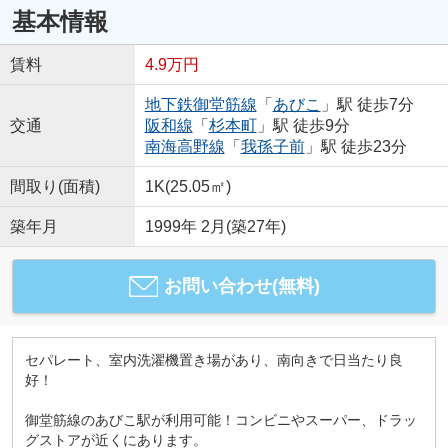
基本情報
賃料
4.9万円
地下鉄御堂筋線
「
あびこ
」駅 徒歩7分
交通
阪和線
「
杉本町
」駅 徒歩9分
南海高野線
「
我孫子前
」駅 徒歩23分
間取り(面積)
1K(25.05㎡)
築年月
1999年 2月(築27年)
お問い合わせ(無料)
セパレート、室内洗濯機置き場があり、南向きで日当たり良
好！
御堂筋線のあびこ駅が利用可能！コンビニやスーパー、ドラッ
グストアが近くにあります。