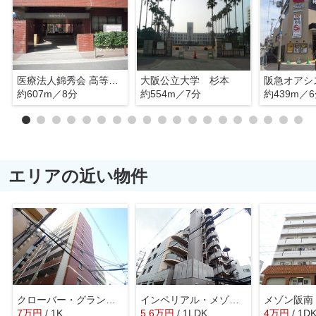
医療法人錦秀会 高等看護学院
大阪公立大学 杉本
約607m／8分
約554m／7分
約439m／
エリアの近い物件
クローバー・グランデ長居公園
インペリアル・メゾン・フィールド
メゾン阪南
7
万
円
/ 1K
5.6
万
円
/ 1LDK
4
万
円
/ 1D