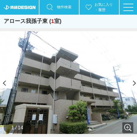
お気に入り
物件検索
・履歴
アロース我孫子東 (
1
室)
1 / 14