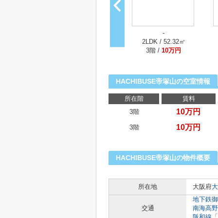
-
2LDK / 52.32㎡
3階 /
10万円
HACHIBUSE帝塚山の空室情報
所在階
賃料
10万円
3階
10万円
3階
HACHIBUSE帝塚山の物件概要
所在地
大阪府
大
地下鉄御
交通
南海高野
阪和線
「