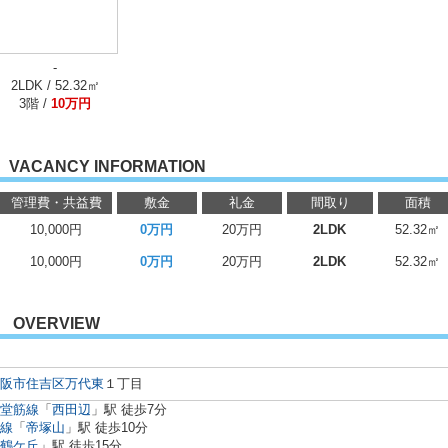
-
2LDK / 52.32㎡
3階 /
10万円
VACANCY INFORMATION
管理費・共益費
敷金
礼金
間取り
面積
10,000円
0万円
20万円
2LDK
52.32㎡
10,000円
0万円
20万円
2LDK
52.32㎡
OVERVIEW
阪市住吉区
万代東
１丁目
堂筋線
「
西田辺
」駅 徒歩7分
線
「
帝塚山
」駅 徒歩10分
鶴ケ丘
」駅 徒歩15分