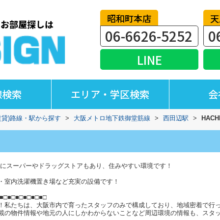
昭和町本店
天
06-6626-5252
0
LINE
線検索
エリア・学区検索
会
賃貸)路線・駅から探す
>
大阪メトロ地下鉄御堂筋線
>
西田辺駅
>
HAC
隣にスーパーやドラッグストアもあり、住みやすい環境です！
・室内洗濯機置き場など充実の設備です！
■□■□■□■□■□■□
！私たちは、大阪市内で育ったスタッフのみで構成しており、地域密着で行
載の物件情報や地元の人にしかわからないことなど周辺環境の情報も、スタ