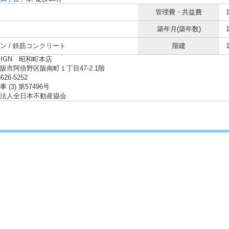
管理費・共益費
築年月(築年数)
ン / 鉄筋コンクリート
階建
SIGN 昭和町本店
阪市阿倍野区阪南町１丁目47-2 1階
6626-5252
 (3) 第57496号
法人全日本不動産協会