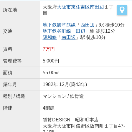
大阪府
大阪市東住吉区
南田辺
１丁
所在地
目
地下鉄御堂筋線
「
西田辺
」駅 徒歩10分
交通
地下鉄谷町線
「
田辺
」駅 徒歩12分
阪和線
「
南田辺
」駅 徒歩10分
賃料
7万円
管理費等
5,000円
面積
55.00㎡
築年月
1982年 12月(築43年)
種別 / 構造
マンション / 鉄骨造
階建
4階建
賃貸DESIGN 昭和町本店
大阪府大阪市阿倍野区阪南町１丁目47-