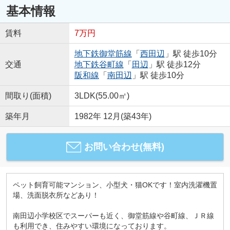
基本情報
賃料
7万円
地下鉄御堂筋線
「
西田辺
」駅 徒歩10分
交通
地下鉄谷町線
「
田辺
」駅 徒歩12分
阪和線
「
南田辺
」駅 徒歩10分
間取り(面積)
3LDK(55.00㎡)
築年月
1982年 12月(築43年)
お問い合わせ(無料)
ペット飼育可能マンション、小型犬・猫OKです！室内洗濯機置
場、洗面脱衣所などあり！
南田辺小学校区でスーパーも近く、御堂筋線や谷町線、ＪＲ線
も利用でき、住みやすい環境になっております。