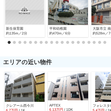
新生保育園
平和幼稚園
大阪市立 
約135m／2分
約470m／6分
約528m／
エリアの近い物件
APTEX
クレアール西今川
フォレスタ
6.13
万
円
/ 1DK
6.7
万
円
/ 1K
5.4
万
円
/ 1