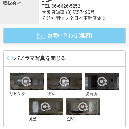
2 1階
取扱会社
TEL:06-6626-5252
大阪府知事 (3) 第57496号
公益社団法人全日本不動産協会
お問い合わせ(無料)
パノラマ写真を閉じる
リビング
寝室
洗面所
風呂
玄関