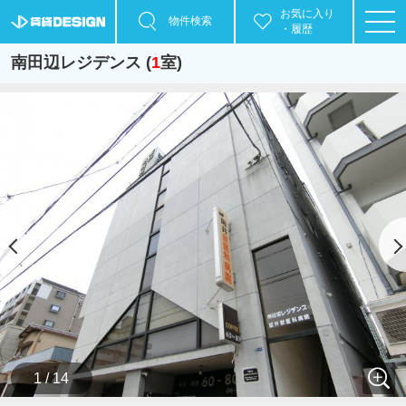
お気に入り
物件検索
・履歴
南田辺レジデンス (
1
室)
1 / 14