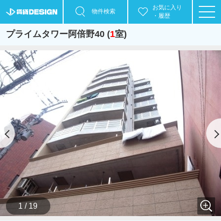
お気に入り
物件検索
・履歴
プライムタワー阿倍野40 (
1
室)
1 / 19