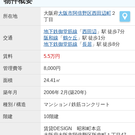
物件概要
大阪府
大阪市阿倍野区
西田辺町
２
所在地
丁目
地下鉄御堂筋線
「
西田辺
」駅 徒歩7分
交通
阪和線
「
鶴ケ丘
」駅 徒歩1分
地下鉄御堂筋線
「
長居
」駅 徒歩8分
賃料
5.5万円
管理費等
8,000円
面積
24.41㎡
築年月
2006年 2月(築20年)
種別 / 構造
マンション / 鉄筋コンクリート
階建
10階建
賃貸DESIGN 昭和町本店
大阪府大阪市阿倍野区阪南町１丁目47-