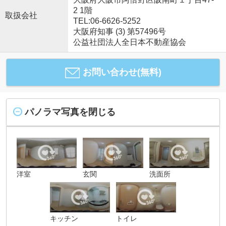
2 1階
取扱会社
TEL:06-6626-5252
大阪府知事 (3) 第57496号
公益社団法人全日本不動産協会
お問い合わせ(無料)
パノラマ写真を閉じる
洋室
玄関
洗面所
キッチン
トイレ