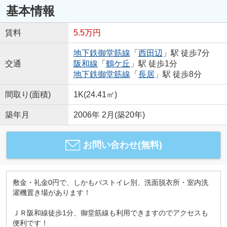
基本情報
賃料
5.5万円
地下鉄御堂筋線
「
西田辺
」駅 徒歩7分
交通
阪和線
「
鶴ケ丘
」駅 徒歩1分
地下鉄御堂筋線
「
長居
」駅 徒歩8分
間取り(面積)
1K(24.41㎡)
築年月
2006年 2月(築20年)
お問い合わせ(無料)
敷金・礼金0円で、しかもバストイレ別、洗面脱衣所・室内洗
濯機置き場があります！
ＪＲ阪和線徒歩1分、御堂筋線も利用できますのでアクセスも
便利です！