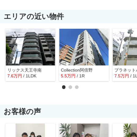
エリアの近い物件
リックス天王寺南
Collection阿倍野
プラネット
7.6
万
円
/ 1LDK
5.5
万
円
/ 1R
7.5
万
円
/ 1
お客様の声