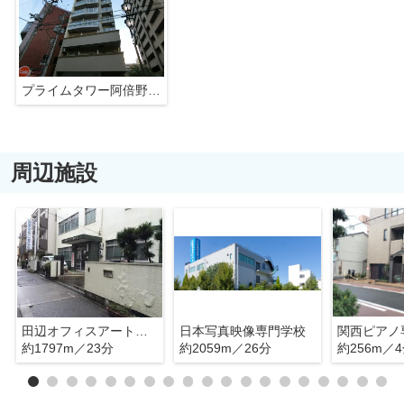
プライムタワー阿倍野40
周辺施設
田辺オフィスアート専門学校
日本写真映像専門学校
約1797m／23分
約2059m／26分
約256m／