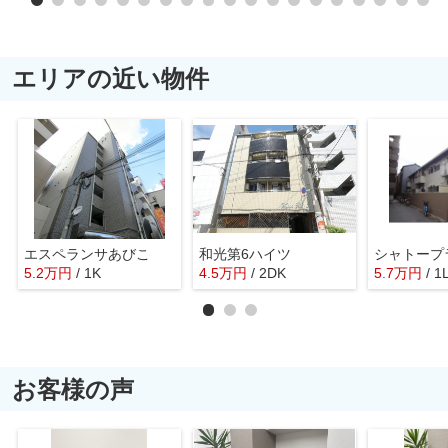
エリアの近い物件
エスペランサあびこ
和光第6ハイツ
シャトープ
5.2
万
円
/ 1K
4.5
万
円
/ 2DK
5.7
万
円
/ 1
お客様の声