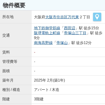
物件概要
所在地
大阪府
大阪市住吉区
万代東
２丁目
地下鉄御堂筋線
「
西田辺
」駅 徒歩15分
阪堺電軌上町線
「
帝塚山三丁目
」駅 徒歩
交通
9分
南海高野線
「
帝塚山
」駅 徒歩12分
賃料
-
管理費等
-
面積
-
築年月
2025年 2月(築1年)
種別 / 構造
アパート / 木造
階建
3階建