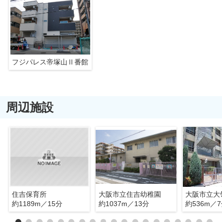
フジパレス帝塚山Ⅱ番館
周辺施設
住吉保育所
大阪市立住吉幼稚園
大阪市立大
約1189m／15分
約1037m／13分
約536m／