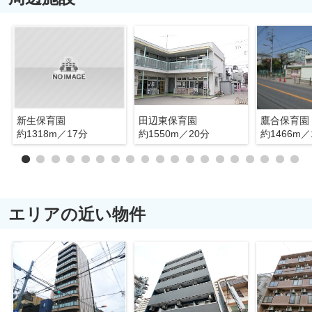
新生保育園
田辺東保育園
鷹合保育園
約1318m／17分
約1550m／20分
約1466m／
エリアの近い物件