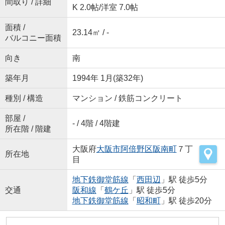
間取り / 詳細
K 2.0帖
/
洋室 7.0帖
面積 /
23.14㎡ / -
バルコニー面積
向き
南
築年月
1994年 1月(築32年)
種別 / 構造
マンション / 鉄筋コンクリート
部屋 /
- / 4階 / 4階建
所在階 / 階建
大阪府
大阪市阿倍野区
阪南町
７丁
所在地
目
地下鉄御堂筋線
「
西田辺
」駅 徒歩5分
交通
阪和線
「
鶴ケ丘
」駅 徒歩5分
地下鉄御堂筋線
「
昭和町
」駅 徒歩20分