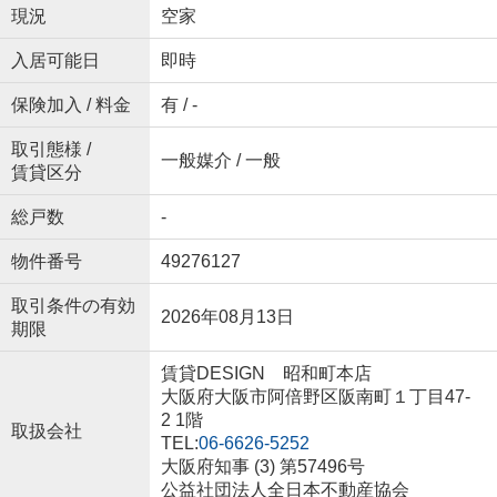
現況
空家
入居可能日
即時
保険加入 / 料金
有 / -
取引態様 /
一般媒介 / 一般
賃貸区分
総戸数
-
物件番号
49276127
取引条件の有効
2026年08月13日
期限
賃貸DESIGN 昭和町本店
大阪府大阪市阿倍野区阪南町１丁目47-
2 1階
取扱会社
TEL:
06-6626-5252
大阪府知事 (3) 第57496号
公益社団法人全日本不動産協会