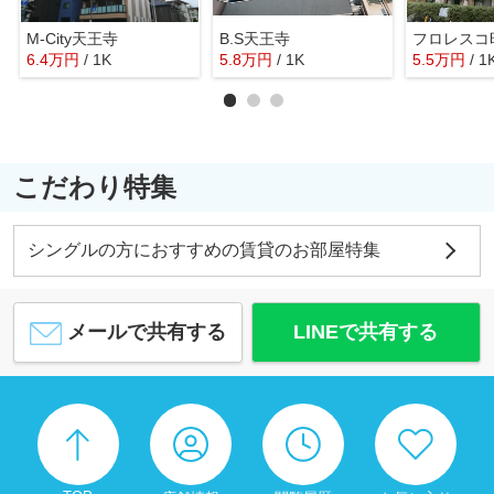
M-City天王寺
B.S天王寺
フロレスコ
6.4
万
円
/ 1K
5.8
万
円
/ 1K
5.5
万
円
/ 1
こだわり特集
シングルの方におすすめの賃貸のお部屋特集
メールで共有する
LINEで共有する