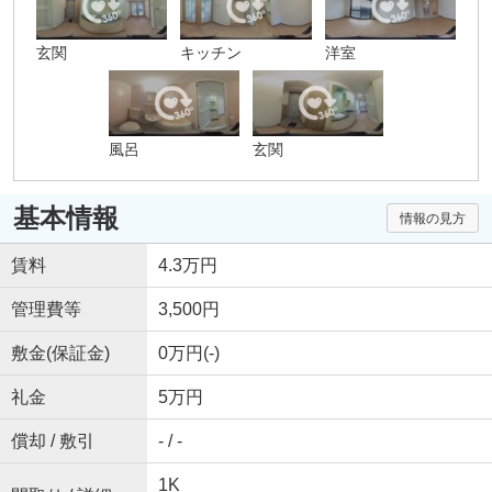
玄関
キッチン
洋室
風呂
玄関
基本情報
情報の見方
賃料
4.3万円
管理費等
3,500円
敷金(保証金)
0万円(-)
礼金
5万円
償却 / 敷引
- / -
1K