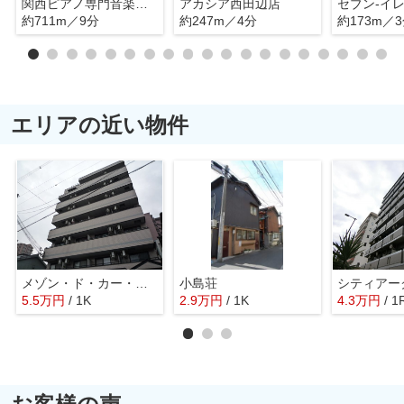
関西ピアノ専門音楽学校
アカシア西田辺店
約711m／9分
約247m／4分
約173m／
エリアの近い物件
メゾン・ド・カー・ベー・セ
小島荘
シティアー
5.5
万
円
/ 1K
2.9
万
円
/ 1K
4.3
万
円
/ 1