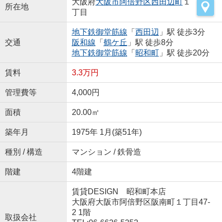
大阪府
大阪市阿倍野区
西田辺町
１
所在地
丁目
地下鉄御堂筋線
「
西田辺
」駅 徒歩3分
交通
阪和線
「
鶴ケ丘
」駅 徒歩8分
地下鉄御堂筋線
「
昭和町
」駅 徒歩20分
賃料
3.3万円
管理費等
4,000円
面積
20.00㎡
築年月
1975年 1月(築51年)
種別 / 構造
マンション / 鉄骨造
階建
4階建
賃貸DESIGN 昭和町本店
大阪府大阪市阿倍野区阪南町１丁目47-
2 1階
取扱会社