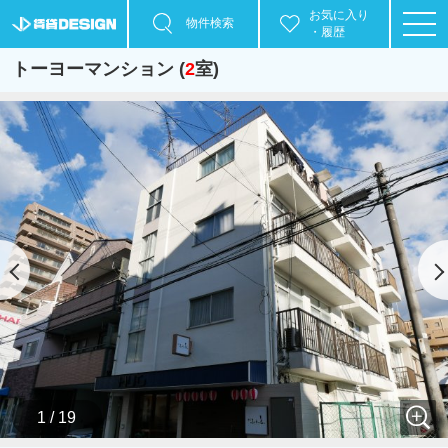
お気に入り
物件検索
・履歴
トーヨーマンション (
2
室)
1 / 19