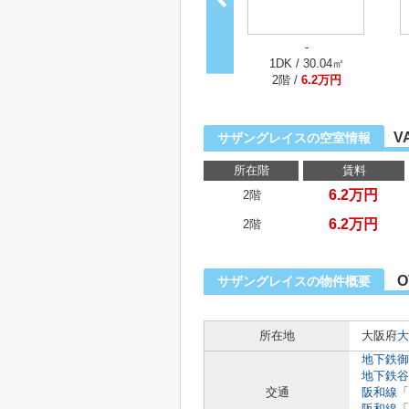
-
1DK / 30.04㎡
2階 /
6.2万円
V
サザングレイスの空室情報
所在階
賃料
6.2万円
2階
6.2万円
2階
O
サザングレイスの物件概要
所在地
大阪府
大
地下鉄御
地下鉄谷
交通
阪和線
「
阪和線
「