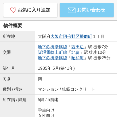
お気に入り追加
お問い合わせ
物件概要
所在地
大阪府
大阪市阿倍野区
播磨町
１丁目
地下鉄御堂筋線
「
西田辺
」駅 徒歩7分
交通
阪堺電軌上町線
「
北畠
」駅 徒歩10分
地下鉄御堂筋線
「
昭和町
」駅 徒歩25分
築年月
1985年 5月(築41年)
向き
南
種別 / 構造
マンション / 鉄筋コンクリート
所在階 / 階建
5階 / 5階建
学生向け
女性向け