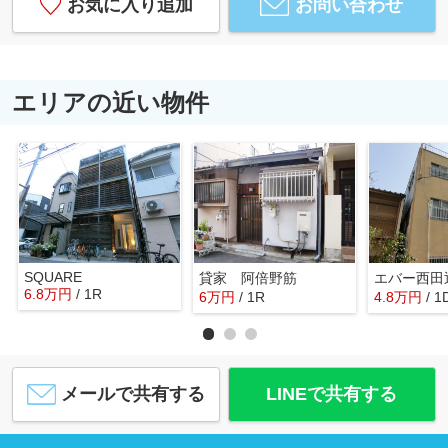
お気に入り追加
お問い合わせ
エリアの近い物件
SQUARE
貸家 阿倍野筋
エバー西田
6.8
万
円
/ 1R
6
万
円
/ 1R
4.8
万
円
/ 1
メールで共有する
LINEで共有する