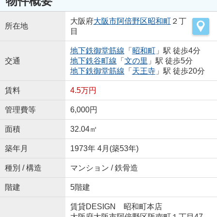
物件概要
大阪府
大阪市阿倍野区
昭和町
２丁
所在地
目
地下鉄御堂筋線
「
昭和町
」駅 徒歩4分
交通
地下鉄谷町線
「
文の里
」駅 徒歩5分
地下鉄御堂筋線
「
天王寺
」駅 徒歩20分
賃料
4.5万円
管理費等
6,000円
面積
32.04㎡
築年月
1973年 4月(築53年)
種別 / 構造
マンション / 鉄骨造
階建
5階建
賃貸DESIGN 昭和町本店
大阪府大阪市阿倍野区阪南町１丁目47-