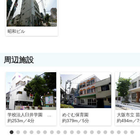
昭和ビル
周辺施設
学校法人臼井学園 長池昭和幼稚園
めぐむ保育園
大阪市立 
約253m／4分
約379m／5分
約494m／