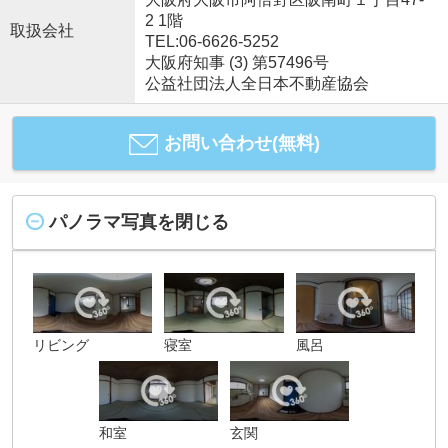
2 1階
取扱会社
TEL:06-6626-5252
大阪府知事 (3) 第57496号
公益社団法人全日本不動産協会
お問い合わせ(無料)
パノラマ写真を閉じる
リビング
寝室
風呂
和室
玄関