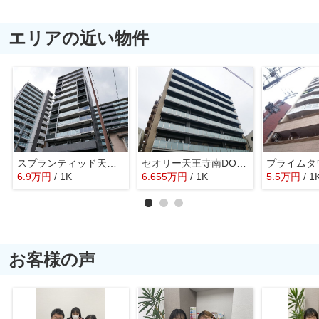
エリアの近い物件
スプランティッド天王寺DUE
セオリー天王寺南DOOR
6.9
万
円
/ 1K
6.655
万
円
/ 1K
5.5
万
円
/ 1
お客様の声