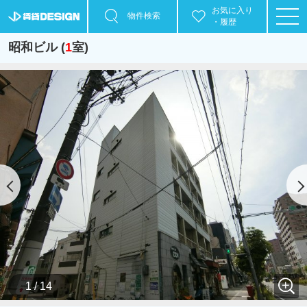
お気に入り
物件検索
・履歴
昭和ビル (
1
室)
1 / 14