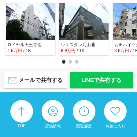
ロイヤル天王寺南
ウエスタン丸山通
西田ハイツ
4.5
万
円
/ 1K
6.9
万
円
/ 1K
3.8
万
円
/ 1
メールで共有する
LINEで共有する
TOP
店舗情報
閲覧履歴
お気に入り