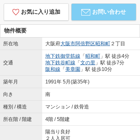
お気に入り追加
お問い合わせ
物件概要
所在地
大阪府
大阪市阿倍野区
昭和町
２丁目
地下鉄御堂筋線
「
昭和町
」駅 徒歩4分
交通
地下鉄谷町線
「
文の里
」駅 徒歩7分
阪和線
「
美章園
」駅 徒歩10分
築年月
1991年 5月(築35年)
向き
南
種別 / 構造
マンション / 鉄骨造
所在階 / 階建
4階 / 5階建
陽当り良好
２人入居可