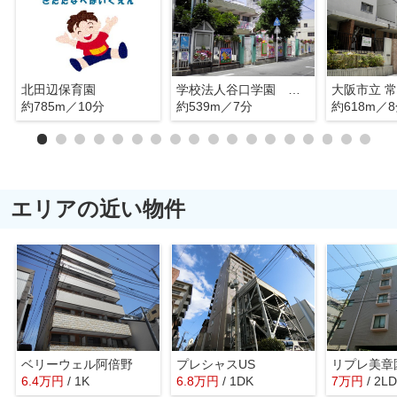
北田辺保育園
学校法人谷口学園 文の里幼稚園
大阪市立 
約785m／10分
約539m／7分
約618m／
エリアの近い物件
ベリーウェル阿倍野
プレシャスUS
リプレ美章
6.4
万
円
/ 1K
6.8
万
円
/ 1DK
7
万
円
/ 2L