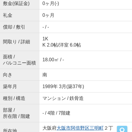
敷金(保証金)
0ヶ月(-)
礼金
0ヶ月
償却 / 敷引
- / -
1K
間取り / 詳細
K 2.0帖
/
洋室 6.0帖
面積 /
18.00㎡ / -
バルコニー面積
向き
南
築年月
1989年 3月(築37年)
種別 / 構造
マンション / 鉄骨造
部屋 /
- / 4階 / 7階建
所在階 / 階建
大阪府
大阪市阿倍野区
三明町
２丁
所在地