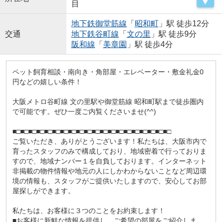
目
地下鉄御堂筋線
「
昭和町
」駅 徒歩12分
交通
地下鉄谷町線
「
文の里
」駅 徒歩9分
阪和線
「
美章園
」駅 徒歩4分
ペット飼育相談・南向き・角部屋・エレベーター・敷金礼金0
円などの嬉しい条件！
大阪メトロ谷町線 文の里駅や御堂筋線 昭和町駅まで徒歩圏内
で可能です。ぜひ一度ご内覧くださいませ(^^)
■□■□■□■□■□■□■□■□■□■□■□■□■□■□■□■□■□■□■□■□
ご覧いただき、ありがとうございます！私たちは、大阪市内で
育ったスタッフのみで構成しており、地域密着で行っておりま
すので、地域ナンバー１を自負しております。インターネット
非掲載の物件情報や地元の人にしかわからないことなど周辺環
境の情報も、スタッフがご提供いたしますので、安心してお部
屋探しができます。
私たちは、お客様に３つのことをお約束します！
■お客様に新鮮な情報を提供し、ご希望の部屋をご紹介しま