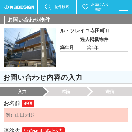
お気に入り
物件検索
・履歴
お問い合わせ物件
ル・ソレイユ寺田町Ⅱ
過去掲載物件
築年月
築4年
お問い合わせ内容の入力
入力
確認
送信
お名前
必須
連絡先
いずれか１つ以上入力