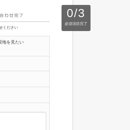
0
/
3
必須項目完了
せください
現地を見たい