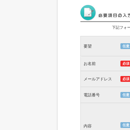
下記フォ
要望
任意
お名前
必須
メールアドレス
必須
電話番号
任意
任意
内容