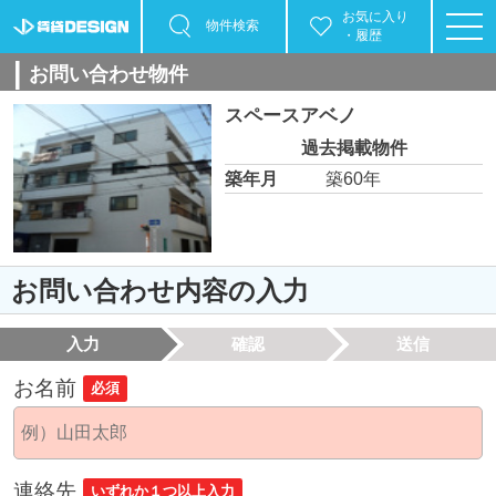
お気に入り
物件検索
・履歴
お問い合わせ物件
スペースアベノ
過去掲載物件
築年月
築60年
お問い合わせ内容の入力
入力
確認
送信
お名前
必須
連絡先
いずれか１つ以上入力