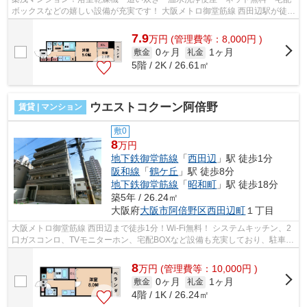
ボックスなどの嬉しい設備が充実です！ 大阪メトロ御堂筋線 西田辺駅が徒歩
2分で利用可能、JR阪和線も徒歩圏...
7.9
万
円
(管理費等：8,000円 )
0ヶ月
1ヶ月
敷金
礼金
5階 / 2K / 26.61㎡
ウエストコクーン阿倍野
賃貸 | マンション
敷0
8
万円
地下鉄御堂筋線
「
西田辺
」駅 徒歩1分
阪和線
「
鶴ケ丘
」駅 徒歩8分
地下鉄御堂筋線
「
昭和町
」駅 徒歩18分
築5年 / 26.24㎡
大阪府
大阪市阿倍野区
西田辺町
１丁目
大阪メトロ御堂筋線 西田辺まで徒歩1分！Wi-Fi無料！ システムキッチン、2
口ガスコンロ、TVモニターホン、宅配BOXなど設備も充実しており、駐車
場・バイク置き場もございます！ ■□■□...
8
万
円
(管理費等：10,000円 )
0ヶ月
1ヶ月
敷金
礼金
4階 / 1K / 26.24㎡