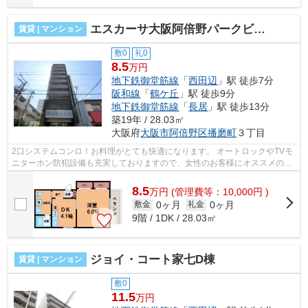
エスカーサ大阪阿倍野パークビュー
賃貸 | マンション
敷0
礼0
8.5
万円
地下鉄御堂筋線
「
西田辺
」駅 徒歩7分
阪和線
「
鶴ケ丘
」駅 徒歩9分
地下鉄御堂筋線
「
長居
」駅 徒歩13分
築19年 / 28.03㎡
大阪府
大阪市阿倍野区
播磨町
３丁目
2口システムコンロ！お料理がとても快適になります。 オートロックやTVモ
ニターホン防犯設備も充実しておりますので、女性のお客様にオススメのお
部屋ですよ！ ■□■□■□■□■□■□■□■□■□■□...
8.5
万
円
(管理費等：10,000円 )
0ヶ月
0ヶ月
敷金
礼金
9階 / 1DK / 28.03㎡
ジョイ・コート家七D棟
賃貸 | マンション
敷0
11.5
万円