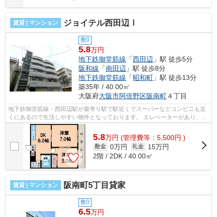
ジョイテル西田辺Ⅰ
賃貸 | マンション
敷0
5.8
万円
地下鉄御堂筋線
「
西田辺
」駅 徒歩5分
阪和線
「
南田辺
」駅 徒歩8分
地下鉄御堂筋線
「
昭和町
」駅 徒歩13分
築35年 / 40.00㎡
大阪府
大阪市阿倍野区
阪南町
４丁目
地下鉄御堂筋線・西田辺駅が最寄り駅で駅近くでスーパーなどコンビニも近
くにあるので生活しやすい物件となっております。 エレベーターがあり、オ
ートロックもあります！システムキ...
5.8
万
円
(管理費等：5,500円 )
0万円
15万円
敷金
礼金
2階 / 2DK / 40.00㎡
阪南町5丁目貸家
賃貸 | マンション
敷0
6.5
万円