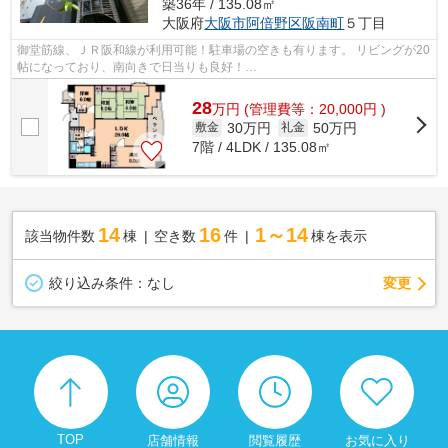
築36年 / 135.08㎡
大阪府
大阪市阿倍野区
阪南町
５丁目
御堂筋線、ＪＲ阪和線が利用可能！駐車場の空きも有ります。 リビングが20
帖になっており、南向きで日当りも良好！
■□■□■□■□■□■□■□■□■□■□■□■□■□■□■□■□■□■□■□■□ ご覧いただき、ありが...
28
万
円
(管理費等：20,000円 )
30万円
50万円
敷金
礼金
7階 / 4LDK / 135.08㎡
14
16
1～14
該当物件数
棟
空き数
件
棟を表示
変更
絞り込み条件：
なし
TOP
店舗情報
閲覧履歴
お気に入り