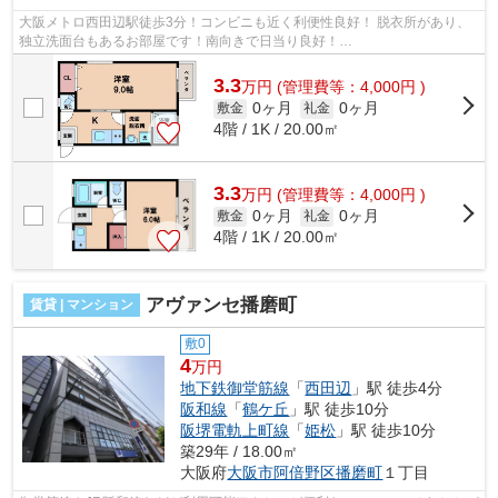
大阪メトロ西田辺駅徒歩3分！コンビニも近く利便性良好！ 脱衣所があり、
独立洗面台もあるお部屋です！南向きで日当り良好！
■□■□■□■□■□■□■□■□■□■□■□■□■□■□■□■□■□■□■□■□ ご覧いただき...
3.3
万
円
(管理費等：4,000円 )
0ヶ月
0ヶ月
敷金
礼金
4階 / 1K / 20.00㎡
3.3
万
円
(管理費等：4,000円 )
0ヶ月
0ヶ月
敷金
礼金
4階 / 1K / 20.00㎡
アヴァンセ播磨町
賃貸 | マンション
敷0
4
万円
地下鉄御堂筋線
「
西田辺
」駅 徒歩4分
阪和線
「
鶴ケ丘
」駅 徒歩10分
阪堺電軌上町線
「
姫松
」駅 徒歩10分
築29年 / 18.00㎡
大阪府
大阪市阿倍野区
播磨町
１丁目