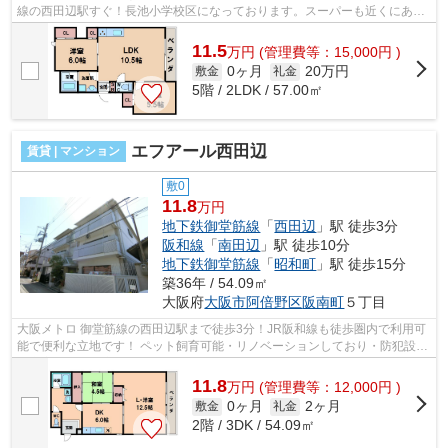
線の西田辺駅すぐ！長池小学校区になっております。スーパーも近くにあり
ます。 ■□■□■□■□■□■□■□■□■□■□■□■□■...
11.5
万
円
(管理費等：15,000円 )
0ヶ月
20万円
敷金
礼金
5階 / 2LDK / 57.00㎡
エフアール西田辺
賃貸 | マンション
敷0
11.8
万円
地下鉄御堂筋線
「
西田辺
」駅 徒歩3分
阪和線
「
南田辺
」駅 徒歩10分
地下鉄御堂筋線
「
昭和町
」駅 徒歩15分
築36年 / 54.09㎡
大阪府
大阪市阿倍野区
阪南町
５丁目
大阪メトロ 御堂筋線の西田辺駅まで徒歩3分！JR阪和線も徒歩圏内で利用可
能で便利な立地です！ ペット飼育可能・リノベーションしており・防犯設備
も充実！ぜひ一度ご内覧くださいま...
11.8
万
円
(管理費等：12,000円 )
0ヶ月
2ヶ月
敷金
礼金
2階 / 3DK / 54.09㎡