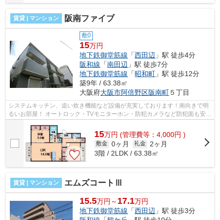
阪南ファイブ
賃貸 | マンション
敷0
15
万円
地下鉄御堂筋線
「
西田辺
」駅 徒歩4分
阪和線
「
南田辺
」駅 徒歩7分
地下鉄御堂筋線
「
昭和町
」駅 徒歩12分
築9年 / 63.38㎡
大阪府
大阪市阿倍野区
阪南町
５丁目
システムキッチン、追い炊き機能など設備が充実しております！南向きで明
るいお部屋！ オートロック・TVモニターホン・防犯カメラなど防犯面も安心
していただけます！ ■□■□■□■□■□■□■...
15
万
円
(管理費等：4,000円 )
0ヶ月
2ヶ月
敷金
礼金
3階 / 2LDK / 63.38㎡
エムズコートⅢ
賃貸 | マンション
15.5
17.1
万円～
万円
地下鉄御堂筋線
「
西田辺
」駅 徒歩3分