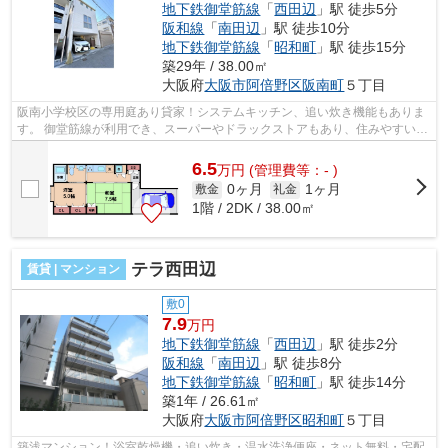
地下鉄御堂筋線
「
西田辺
」駅 徒歩5分
阪和線
「
南田辺
」駅 徒歩10分
地下鉄御堂筋線
「
昭和町
」駅 徒歩15分
築29年 / 38.00㎡
大阪府
大阪市阿倍野区
阪南町
５丁目
阪南小学校区の専用庭あり貸家！システムキッチン、追い炊き機能もありま
す。 御堂筋線が利用でき、スーパーやドラックストアもあり、住みやすい環
境になっております。 ■□■□■□■□■□■...
6.5
万
円
(管理費等：- )
0ヶ月
1ヶ月
敷金
礼金
1階 / 2DK / 38.00㎡
テラ西田辺
賃貸 | マンション
敷0
7.9
万円
地下鉄御堂筋線
「
西田辺
」駅 徒歩2分
阪和線
「
南田辺
」駅 徒歩8分
地下鉄御堂筋線
「
昭和町
」駅 徒歩14分
築1年 / 26.61㎡
大阪府
大阪市阿倍野区
昭和町
５丁目
築浅マンション！浴室乾燥機・追い炊き・温水洗浄便座・ネット無料・宅配