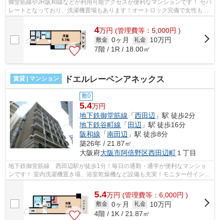
御堂筋線やJR阪和線などが利用可能アクセスが便利なマンションです！ セパ
レートとなっており、洗濯機置場もあります！オートロック完備で女性も安
心です！ ■□■□■□■□■□■□■□■□■□■□■□■...
4
万
円
(管理費等：5,000円 )
0ヶ月
10万円
敷金
礼金
7階 / 1R / 18.00㎡
ドエルレーベンアネックス
賃貸 | マンション
敷0
5.4
万円
地下鉄御堂筋線
「
西田辺
」駅 徒歩2分
地下鉄谷町線
「
田辺
」駅 徒歩16分
阪和線
「
南田辺
」駅 徒歩8分
築26年 / 21.87㎡
大阪府
大阪市阿倍野区
西田辺町
１丁目
地下鉄御堂筋線 西田辺駅が徒歩1分！毎日の通勤・通学が便利なマンショ
ンです！ 室内洗濯機置き場、浴室乾燥機など設備も充実！モニター付インタ
ーホン完備で女性も安心です！ ■□■□...
5.4
万
円
(管理費等：6,000円 )
0ヶ月
10万円
敷金
礼金
4階 / 1K / 21.87㎡