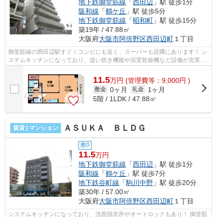
地下鉄御堂筋線
「
西田辺
」駅 徒歩1分
阪和線
「
鶴ケ丘
」駅 徒歩5分
地下鉄御堂筋線
「
昭和町
」駅 徒歩15分
築19年 / 47.88㎡
大阪府
大阪市阿倍野区
西田辺町
１丁目
御堂筋線の西田辺駅すぐ！コンビにも近く、スーパーも近隣にあります！ シ
ステムキッチンになっており、追い炊き機能や浴室乾燥機など設備が充実し
ております！ ■□■□■□■□■□■□■□■□■□■...
11.5
万
円
(管理費等：9,000円 )
0ヶ月
1ヶ月
敷金
礼金
5階 / 1LDK / 47.88㎡
ＡＳＵＫＡ ＢＬＤＧ
賃貸 | マンション
敷0
11.5
万円
地下鉄御堂筋線
「
西田辺
」駅 徒歩1分
阪和線
「
鶴ケ丘
」駅 徒歩7分
地下鉄谷町線
「
駒川中野
」駅 徒歩20分
築30年 / 57.00㎡
大阪府
大阪市阿倍野区
西田辺町
１丁目
システムキッチンになっており、洗面脱衣所やオートロックもあり！ 御堂筋