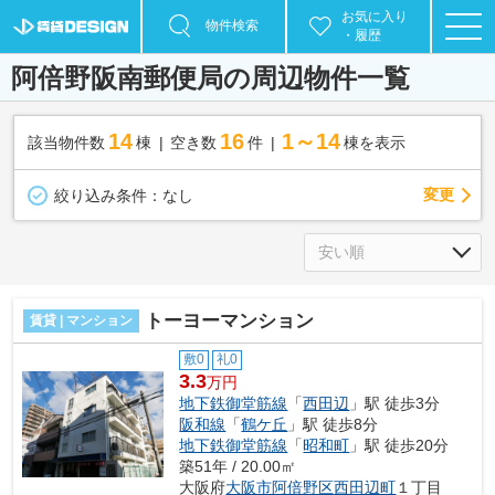
お気に入り
物件検索
・履歴
阿倍野阪南郵便局の周辺物件一覧
14
16
1～14
該当物件数
棟
空き数
件
棟を表示
変更
絞り込み条件：
なし
トーヨーマンション
賃貸 | マンション
敷0
礼0
3.3
万円
地下鉄御堂筋線
「
西田辺
」駅 徒歩3分
阪和線
「
鶴ケ丘
」駅 徒歩8分
地下鉄御堂筋線
「
昭和町
」駅 徒歩20分
築51年 / 20.00㎡
大阪府
大阪市阿倍野区
西田辺町
１丁目