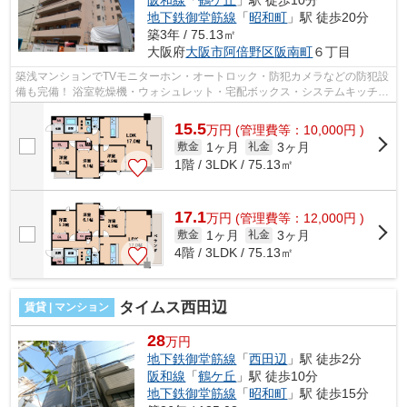
阪和線
「
鶴ケ丘
」駅 徒歩10分
地下鉄御堂筋線
「
昭和町
」駅 徒歩20分
築3年 / 75.13㎡
大阪府
大阪市阿倍野区
阪南町
６丁目
築浅マンションでTVモニターホン・オートロック・防犯カメラなどの防犯設
備も完備！ 浴室乾燥機・ウォシュレット・宅配ボックス・システムキッチン
3口コンロなど嬉しい設備他にも沢山...
15.5
万
円
(管理費等：10,000円 )
1ヶ月
3ヶ月
敷金
礼金
1階 / 3LDK / 75.13㎡
17.1
万
円
(管理費等：12,000円 )
1ヶ月
3ヶ月
敷金
礼金
4階 / 3LDK / 75.13㎡
タイムス西田辺
賃貸 | マンション
28
万円
地下鉄御堂筋線
「
西田辺
」駅 徒歩2分
阪和線
「
鶴ケ丘
」駅 徒歩10分
地下鉄御堂筋線
「
昭和町
」駅 徒歩15分