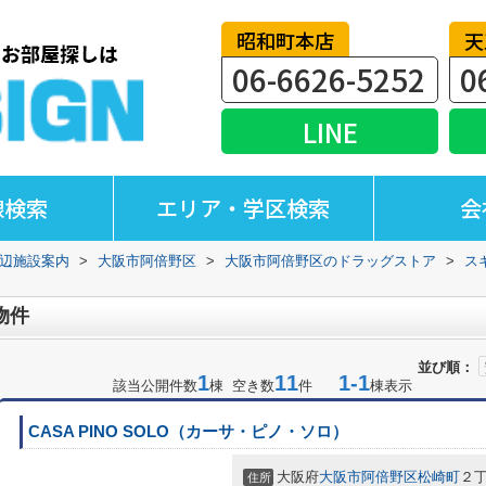
昭和町本店
天
06-6626-5252
0
LINE
線検索
エリア・学区検索
会
辺施設案内
>
大阪市阿倍野区
>
大阪市阿倍野区のドラッグストア
>
ス
物件
並び順：
1
11
1-1
該当公開件数
棟 空き数
件
棟表示
CASA PINO SOLO（カーサ・ピノ・ソロ）
大阪府
大阪市阿倍野区
松崎町
２
住所