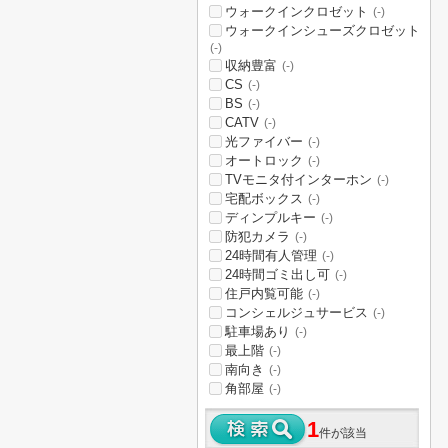
ウォークインクロゼット
(-)
ウォークインシューズクロゼット
(-)
収納豊富
(-)
CS
(-)
BS
(-)
CATV
(-)
光ファイバー
(-)
オートロック
(-)
TVモニタ付インターホン
(-)
宅配ボックス
(-)
ディンプルキー
(-)
防犯カメラ
(-)
24時間有人管理
(-)
24時間ゴミ出し可
(-)
住戸内覧可能
(-)
コンシェルジュサービス
(-)
駐車場あり
(-)
最上階
(-)
南向き
(-)
角部屋
(-)
1
件が該当