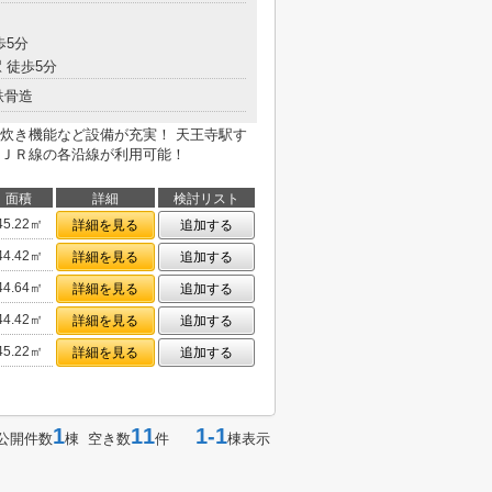
歩5分
 徒歩5分
鉄骨造
炊き機能など設備が充実！ 天王寺駅す
ＪＲ線の各沿線が利用可能！
面積
詳細
検討リスト
45.22㎡
詳細を見る
追加する
44.42㎡
詳細を見る
追加する
44.64㎡
詳細を見る
追加する
44.42㎡
詳細を見る
追加する
45.22㎡
詳細を見る
追加する
1
11
1-1
公開件数
棟 空き数
件
棟表示