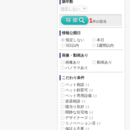
築年数
1
件が該当
情報公開日
指定しない
本日
3日以内
1週間以内
画像・動画あり
画像あり
動画あり
パノラマあり
こだわり条件
ペット相談
(-)
ペット飼育可
(-)
ペット専用設備
(-)
楽器相談
(-)
陽当り良好
(-)
閑静な住宅地
(-)
デザイナーズ
(-)
リノベーション済
(-)
保証人不要
(-)