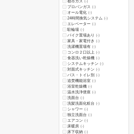
都市ガス
(-)
プロパンガス
(-)
オール電化
(-)
24時間換気システム
(-)
エレベーター
(-)
駐輪場
(-)
バイク置場あり
(-)
家具・家電付き
(-)
洗濯機置場有
(-)
コンロ２口以上
(-)
食器洗い乾燥機
(-)
システムキッチン
(-)
対面式キッチン
(-)
バス・トイレ別
(-)
追焚機能浴室
(-)
浴室乾燥機
(-)
温水洗浄便座
(-)
洗面台
(-)
洗髪洗面化粧台
(-)
シャワー
(-)
独立洗面台
(-)
エアコン
(-)
床暖房
(-)
床下収納
(-)