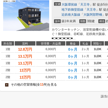
交通
大阪環状線
「
天王寺
」駅 徒歩5分
地下鉄御堂筋線
「
天王寺
」駅 徒
近鉄南大阪線
「
大阪阿部野橋
」駅
築1年未満
3階建
築年
階数
構造
カウンターキッチン、浴室乾燥機や追い
ぐ！御堂筋線、谷町線、近鉄南大阪線、
■□■□■□■□■□■...
所在階
賃料
管理費・共益費
敷金
礼金
間取り
12.8
万円
0ヶ月
1階
6,000円
2ヶ月
1LDK
13.1
万円
0ヶ月
1階
6,000円
1ヶ月
1LDK
13.1
万円
0ヶ月
1階
6,000円
1ヶ月
1LDK
13
万円
0ヶ月
2階
6,000円
1ヶ月
1LDK
13
万円
0ヶ月
2階
6,000円
1ヶ月
1LDK
その他の空室情報(全
11
件)を見る
+
該当