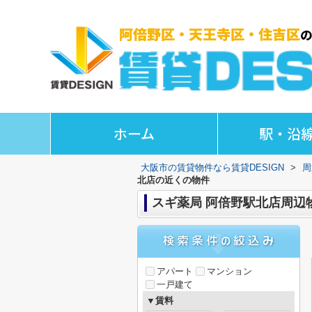
ホーム
駅・沿
大阪市の賃貸物件なら賃貸DESIGN
>
周
北店の近くの物件
スギ薬局 阿倍野駅北店周辺
アパート
マンション
一戸建て
▼賃料