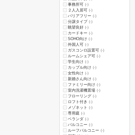
事務所可
(-)
２人入居可
(-)
バリアフリー
(-)
分譲タイプ
(-)
眺望良好
(-)
カードキー
(-)
SOHO向け
(-)
外国人可
(-)
ガスコンロ設置可
(-)
ルームシェア可
(-)
学生向け
(-)
カップル向け
(-)
女性向け
(-)
新婚さん向け
(-)
ファミリー向け
(-)
室内洗濯機置場
(-)
フローリング
(-)
ロフト付き
(-)
メゾネット
(-)
専用庭
(-)
ベランダ
(-)
バルコニー
(-)
ルーフバルコニー
(-)