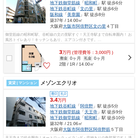
地下鉄御堂筋線
「
昭和町
」駅 徒歩6分
地下鉄谷町線
「
文の里
」駅 徒歩6分
阪和線
「
美章園
」駅 徒歩8分
築37年 / 14.00㎡
大阪府
大阪市阿倍野区
文の里
４丁目
御堂筋線の昭和町駅、谷町線の文の里駅すぐ！天王寺駅まで自転車圏内！ お
風呂トイレあり！キッチンもあり、エアコン付きです。
■□■□■□■□■□■□■□■□■□■□■□■□■□■□■□■□■□■□■□■□ ご覧いた...
3
万
円
(管理費等：3,000円 )
0ヶ月
0ヶ月
敷金
礼金
2階 / 1R / 14.00㎡
メゾンエクリオ
賃貸 | マンション
敷0
礼0
3.4
万円
地下鉄谷町線
「
阿倍野
」駅 徒歩5分
地下鉄御堂筋線
「
天王寺
」駅 徒歩9分
地下鉄御堂筋線
「
昭和町
」駅 徒歩10分
築32年 / 21.06㎡
大阪府
大阪市阿倍野区
阿倍野筋
５丁目
天王寺まで徒歩圏内！オートロック・ベランダ・収納ありの角部屋です！ 洗