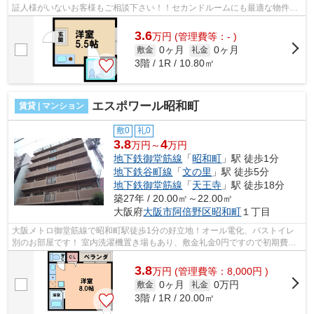
証人様がいないお客様もご相談下さい！！セカンドルームにも最適な物件で
す！ ■□■□■□■□■□■□■□■□■□■□■□■□■□■...
3.6
万
円
(管理費等：- )
0ヶ月
0ヶ月
敷金
礼金
3階 / 1R / 10.80㎡
エスポワール昭和町
賃貸 | マンション
敷0
礼0
3.8
4
万円～
万円
地下鉄御堂筋線
「
昭和町
」駅 徒歩1分
地下鉄谷町線
「
文の里
」駅 徒歩5分
地下鉄御堂筋線
「
天王寺
」駅 徒歩18分
築27年 / 20.00㎡～22.00㎡
大阪府
大阪市阿倍野区
昭和町
１丁目
大阪メトロ御堂筋線で昭和町駅徒歩1分の好立地！オール電化、バストイレ
別のお部屋です！ 室内洗濯機置き場もあり、敷金礼金0円ですので初期費用
も抑えれますよ！ ■□■□■□■□■□■□■□■□■...
3.8
万
円
(管理費等：8,000円 )
0ヶ月
0万円
敷金
礼金
3階 / 1R / 20.00㎡