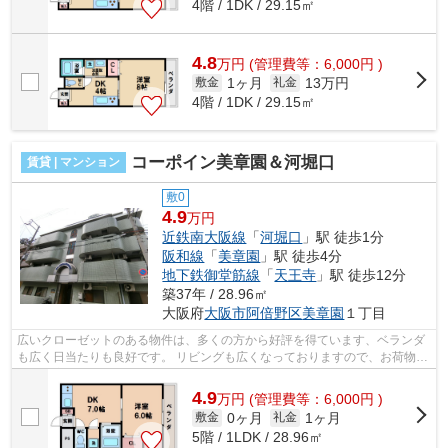
4階 / 1DK / 29.15㎡
4.8
万
円
(管理費等：6,000円 )
1ヶ月
13万円
敷金
礼金
4階 / 1DK / 29.15㎡
コーポイン美章園＆河堀口
賃貸 | マンション
敷0
4.9
万円
近鉄南大阪線
「
河堀口
」駅 徒歩1分
阪和線
「
美章園
」駅 徒歩4分
地下鉄御堂筋線
「
天王寺
」駅 徒歩12分
築37年 / 28.96㎡
大阪府
大阪市阿倍野区
美章園
１丁目
広いクローゼットのある物件は、多くの方から好評を得ています、ベランダ
も広く日当たりも良好です。 リビングも広くなっておりますので、お荷物の
多いお客様やゆったり暮らしたいお...
4.9
万
円
(管理費等：6,000円 )
0ヶ月
1ヶ月
敷金
礼金
5階 / 1LDK / 28.96㎡