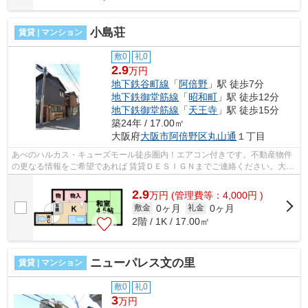
小島荘
賃貸 | マンション
敷0
礼0
2.9
万円
地下鉄谷町線
「
阿倍野
」駅 徒歩7分
地下鉄御堂筋線
「
昭和町
」駅 徒歩12分
地下鉄御堂筋線
「
天王寺
」駅 徒歩15分
築24年 / 17.00㎡
大阪府
大阪市阿倍野区
丸山通
１丁目
あべのハルカス・キューズモール徒歩圏内！エアコン付きです。不動産物件
の更なる情報をご希望であれば 賃貸ＤＥＳＩＧＮまでご連絡ください。大阪
市谷町線阿倍野駅を中心に手ごろな...
2.9
万
円
(管理費等：4,000円 )
0ヶ月
0ヶ月
敷金
礼金
2階 / 1K / 17.00㎡
ニューパレス文の里
賃貸 | マンション
敷0
礼0
3
万円