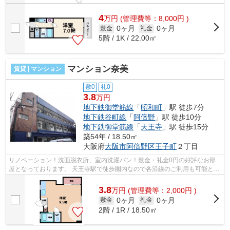
4
万
円
(管理費等：8,000円 )
0ヶ月
0ヶ月
敷金
礼金
5階 / 1K / 22.00㎡
マンション奈美
賃貸 | マンション
敷0
礼0
3.8
万円
地下鉄御堂筋線
「
昭和町
」駅 徒歩7分
地下鉄谷町線
「
阿倍野
」駅 徒歩10分
地下鉄御堂筋線
「
天王寺
」駅 徒歩15分
築54年 / 18.50㎡
大阪府
大阪市阿倍野区
王子町
２丁目
リノベーション！洗面脱衣所、室内洗濯パン！敷金・礼金0円の好評なお部
屋となっております。 天王寺駅で徒歩圏内なので各沿線のご利用も可能とな
っております。また、独立洗面台や室...
3.8
万
円
(管理費等：2,000円 )
0ヶ月
0ヶ月
敷金
礼金
2階 / 1R / 18.50㎡