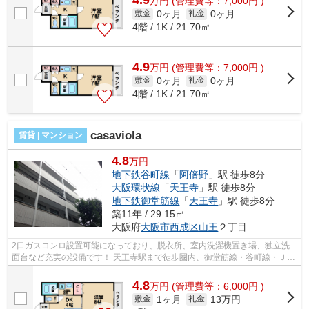
万
円
(管理費等：7,000円 )
0ヶ月
0ヶ月
敷金
礼金
4階 / 1K / 21.70㎡
4.9
万
円
(管理費等：7,000円 )
0ヶ月
0ヶ月
敷金
礼金
4階 / 1K / 21.70㎡
casaviola
賃貸 | マンション
4.8
万円
地下鉄谷町線
「
阿倍野
」駅 徒歩8分
大阪環状線
「
天王寺
」駅 徒歩8分
地下鉄御堂筋線
「
天王寺
」駅 徒歩8分
築11年 / 29.15㎡
大阪府
大阪市西成区
山王
２丁目
2口ガスコンロ設置可能になっており、脱衣所、室内洗濯機置き場、独立洗
面台など充実の設備です！ 天王寺駅まで徒歩圏内、御堂筋線・谷町線・ＪＲ
大阪環状線・近鉄南大阪線など各沿線...
4.8
万
円
(管理費等：6,000円 )
1ヶ月
13万円
敷金
礼金