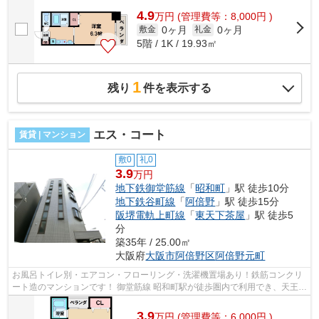
4.9
万
円
(管理費等：8,000円 )
0ヶ月
0ヶ月
敷金
礼金
5階 / 1K / 19.93㎡
1
残り
件を表示する
エス・コート
賃貸 | マンション
敷0
礼0
3.9
万円
地下鉄御堂筋線
「
昭和町
」駅 徒歩10分
地下鉄谷町線
「
阿倍野
」駅 徒歩15分
阪堺電軌上町線
「
東天下茶屋
」駅 徒歩5
分
築35年 / 25.00㎡
大阪府
大阪市阿倍野区
阿倍野元町
お風呂トイレ別・エアコン・フローリング・洗濯機置場あり！鉄筋コンクリ
ート造のマンションです！ 御堂筋線 昭和町駅が徒歩圏内で利用でき、天王寺
駅も自転車圏内の立地になっており...
3.9
万
円
(管理費等：6,000円 )