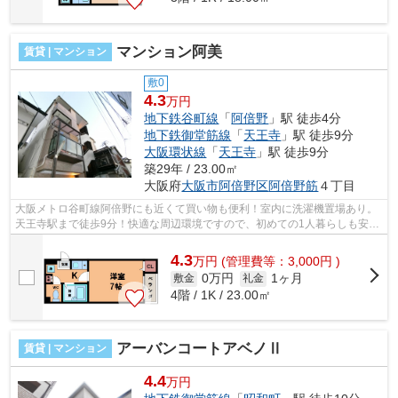
マンション阿美
賃貸 | マンション
敷0
4.3
万円
地下鉄谷町線
「
阿倍野
」駅 徒歩4分
地下鉄御堂筋線
「
天王寺
」駅 徒歩9分
大阪環状線
「
天王寺
」駅 徒歩9分
築29年 / 23.00㎡
大阪府
大阪市阿倍野区
阿倍野筋
４丁目
大阪メトロ谷町線阿倍野にも近くて買い物も便利！室内に洗濯機置場あり。
天王寺駅まで徒歩9分！快適な周辺環境ですので、初めての1人暮らしも安心
出来るお部屋です！！ ■□■□■□■□■□■...
4.3
万
円
(管理費等：3,000円 )
0万円
1ヶ月
敷金
礼金
4階 / 1K / 23.00㎡
アーバンコートアベノⅡ
賃貸 | マンション
4.4
万円