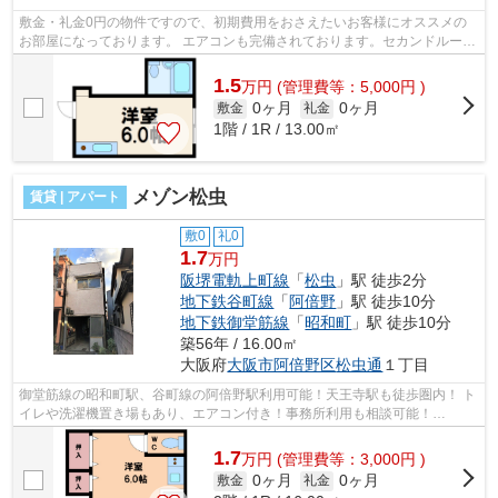
敷金・礼金0円の物件ですので、初期費用をおさえたいお客様にオススメの
お部屋になっております。 エアコンも完備されております。セカンドルーム
としてもご活用ください！ ■□■□■□■□...
1.5
万
円
(管理費等：5,000円 )
0ヶ月
0ヶ月
敷金
礼金
1階 / 1R / 13.00㎡
メゾン松虫
賃貸 | アパート
敷0
礼0
1.7
万円
阪堺電軌上町線
「
松虫
」駅 徒歩2分
地下鉄谷町線
「
阿倍野
」駅 徒歩10分
地下鉄御堂筋線
「
昭和町
」駅 徒歩10分
築56年 / 16.00㎡
大阪府
大阪市阿倍野区
松虫通
１丁目
御堂筋線の昭和町駅、谷町線の阿倍野駅利用可能！天王寺駅も徒歩圏内！ ト
イレや洗濯機置き場もあり、エアコン付き！事務所利用も相談可能！
■□■□■□■□■□■□■□■□■□■□■□■□■□■□■□■□■□■□■...
1.7
万
円
(管理費等：3,000円 )
0ヶ月
0ヶ月
敷金
礼金