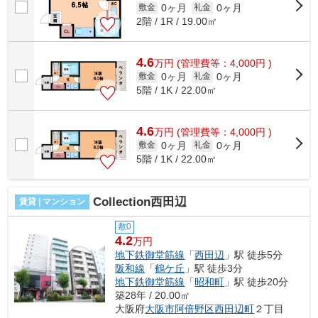
0ヶ月
0ヶ月
敷金
礼金
2階 / 1R / 19.00㎡
4.6
万
円
(管理費等：4,000円 )
0ヶ月
0ヶ月
敷金
礼金
5階 / 1K / 22.00㎡
4.6
万
円
(管理費等：4,000円 )
0ヶ月
0ヶ月
敷金
礼金
5階 / 1K / 22.00㎡
Collection西田辺
賃貸 | マンション
敷0
4.2
万円
地下鉄御堂筋線
「
西田辺
」駅 徒歩5分
阪和線
「
鶴ケ丘
」駅 徒歩3分
地下鉄御堂筋線
「
昭和町
」駅 徒歩20分
築28年 / 20.00㎡
大阪府
大阪市阿倍野区
西田辺町
２丁目