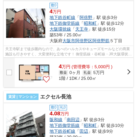
敷0
4
万円
地下鉄谷町線
「
阿倍野
」駅 徒歩3分
地下鉄御堂筋線
「
昭和町
」駅 徒歩12分
大阪環状線
「
天王寺
」駅 徒歩15分
築53年 / 25.00㎡
大阪府
大阪市阿倍野区
阿倍野筋
５丁目
天王寺駅まで徒歩圏内なので、あべのハルカスやキューズモールなどの商業
施設も行きやすく、大変便利な立地です！ 御堂筋線・谷町線・JR大阪環状
線・近鉄南大阪線・JR阪和線など各沿...
4
万
円
(管理費等：5,000円 )
0ヶ月
5万円
敷金
礼金
1階 / 1DK / 25.00㎡
エクセル長池
賃貸 | マンション
敷0
礼0
4.08
万円
阪和線
「
南田辺
」駅 徒歩3分
地下鉄御堂筋線
「
昭和町
」駅 徒歩10分
地下鉄谷町線
「
田辺
」駅 徒歩9分