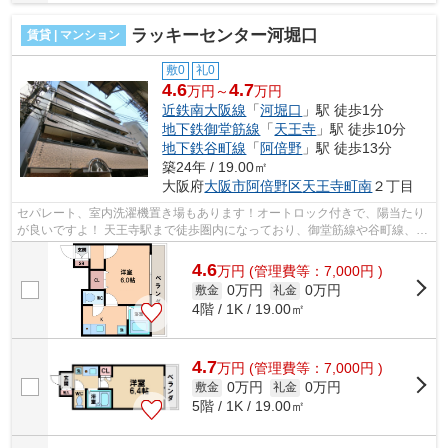
ラッキーセンター河堀口
賃貸 | マンション
敷0
礼0
4.6
4.7
万円～
万円
近鉄南大阪線
「
河堀口
」駅 徒歩1分
地下鉄御堂筋線
「
天王寺
」駅 徒歩10分
地下鉄谷町線
「
阿倍野
」駅 徒歩13分
築24年 / 19.00㎡
大阪府
大阪市阿倍野区
天王寺町南
２丁目
セパレート、室内洗濯機置き場もあります！オートロック付きで、陽当たり
が良いですよ！ 天王寺駅まで徒歩圏内になっており、御堂筋線や谷町線、近
鉄線、ＪＲ線も利用可能になってお...
4.6
万
円
(管理費等：7,000円 )
0万円
0万円
敷金
礼金
4階 / 1K / 19.00㎡
4.7
万
円
(管理費等：7,000円 )
0万円
0万円
敷金
礼金
5階 / 1K / 19.00㎡