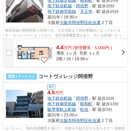
地下鉄御堂筋線
「
昭和町
」駅 徒歩10分
地下鉄谷町線
「
阿倍野
」駅 徒歩10分
地下鉄御堂筋線
「
天王寺
」駅 徒歩15分
築31年 / 18.90㎡
大阪府
大阪市阿倍野区
松虫通
２丁目
御堂筋線の昭和町駅が利用でき、天王寺駅まで自転車圏内になっておりま
す！ セパレートになっており、室内洗濯機置場もあり、広いお部屋になって
おります！ ■□■□■□■□■□■□■□■□■□■□■□■...
4.4
万
円
(管理費等：5,000円 )
1ヶ月
1ヶ月
敷金
礼金
2階 / 1K / 18.90㎡
コートヴィレッジ阿倍野
賃貸 | マンション
敷0
4.5
万円
地下鉄谷町線
「
阿倍野
」駅 徒歩10分
地下鉄御堂筋線
「
昭和町
」駅 徒歩13分
阪堺電軌上町線
「
松虫
」駅 徒歩3分
築31年 / 23.00㎡
大阪府
大阪市阿倍野区
松虫通
２丁目
セパレート、室内洗濯機置き場がり、洋室が８帖の広さもあります！ 御堂筋