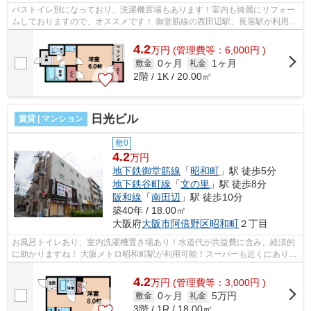
バストイレ別になっており、洗濯機置場もあります！室内も綺麗にリフォー
ムしておりますので、オススメです！ 御堂筋線の西田辺駅、長居駅が利用で
き、ＪＲ阪和線も利用可能になって...
4.2
万
円
(管理費等：6,000円 )
0ヶ月
1ヶ月
敷金
礼金
2階 / 1K / 20.00㎡
日光ビル
賃貸 | マンション
敷0
4.2
万円
地下鉄御堂筋線
「
昭和町
」駅 徒歩5分
地下鉄谷町線
「
文の里
」駅 徒歩8分
阪和線
「
南田辺
」駅 徒歩10分
築40年 / 18.00㎡
大阪府
大阪市阿倍野区
昭和町
２丁目
お風呂トイレあり、室内洗濯機置き場あり！水道代が共益費に含み、経済的
に助かりますね！ 大阪メトロ昭和町駅が利用可能！スーパーも近くにあり、
住みやすい環境になっております。 ...
4.2
万
円
(管理費等：3,000円 )
0ヶ月
5万円
敷金
礼金
3階 / 1R / 18.00㎡