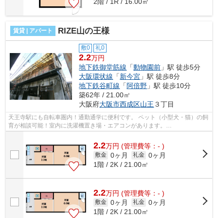
2階 / 1R / 16.00㎡
RIZE山の王様
賃貸 | アパート
敷0
礼0
2.2
万円
地下鉄御堂筋線
「
動物園前
」駅 徒歩5分
大阪環状線
「
新今宮
」駅 徒歩8分
地下鉄谷町線
「
阿倍野
」駅 徒歩10分
築62年 / 21.00㎡
大阪府
大阪市西成区
山王
３丁目
天王寺駅にも自転車圏内！通勤通学に便利です。 ペット（小型犬・猫）の飼
育が相談可能！室内に洗濯機置き場・エアコンがあります。
■□■□■□■□■□■□■□■□■□■□■□■□■□■□■□■□■□■□■□■□ ご覧...
2.2
万
円
(管理費等：- )
0ヶ月
0ヶ月
敷金
礼金
1階 / 2K / 21.00㎡
2.2
万
円
(管理費等：- )
0ヶ月
0ヶ月
敷金
礼金
1階 / 2K / 21.00㎡