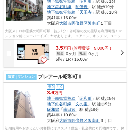
地下鉄御堂筋線
「
昭和町
」駅 徒歩1分
地下鉄谷町線
「
阿倍野
」駅 徒歩10分
地下鉄御堂筋線
「
天王寺
」駅 徒歩18分
築41年 / 16.00㎡
大阪府
大阪市阿倍野区
阪南町
１丁目
大阪メトロ御堂筋の昭和町駅、徒歩1分！谷町線の文の里駅も利用可能！マ
ンション前にスーパーイズミヤがあります。 エアコン、キッチン、ユニット
バス、クローゼットなどの設備もあり...
3.5
万
円
(管理費等：5,000円 )
0ヶ月
0ヶ月
敷金
礼金
5階 / 1R / 16.00㎡
プレアール昭和町Ⅱ
賃貸 | マンション
敷0
礼0
3.6
万円
地下鉄御堂筋線
「
昭和町
」駅 徒歩5分
地下鉄谷町線
「
文の里
」駅 徒歩9分
阪和線
「
南田辺
」駅 徒歩9分
築44年 / 10.80㎡
大阪府
大阪市阿倍野区
阪南町
３丁目
初期費用をおさえたいお客様にオススメ！敷金・礼金共に０円物件です。 保