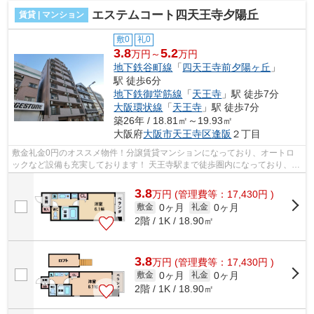
エステムコート四天王寺夕陽丘
賃貸 | マンション
敷0
礼0
3.8
5.2
万円～
万円
地下鉄谷町線
「
四天王寺前夕陽ヶ丘
」
駅 徒歩6分
地下鉄御堂筋線
「
天王寺
」駅 徒歩7分
大阪環状線
「
天王寺
」駅 徒歩7分
築26年 / 18.81㎡～19.93㎡
大阪府
大阪市天王寺区
逢阪
２丁目
敷金礼金0円のオススメ物件！分譲賃貸マンションになっており、オートロ
ックなど設備も充実しております！ 天王寺駅まで徒歩圏内になっており、御
堂筋線や谷町線など各沿線が利用可能...
3.8
万
円
(管理費等：17,430円 )
0ヶ月
0ヶ月
敷金
礼金
2階 / 1K / 18.90㎡
3.8
万
円
(管理費等：17,430円 )
0ヶ月
0ヶ月
敷金
礼金
2階 / 1K / 18.90㎡