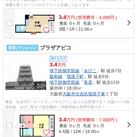
濯機を置くスペースやエアコンも完備しております。
■□■□■□■□■□■□■□■□■□■□■□■□■□■□■□■□■□■□■□■□ ご覧いただ...
3.4
万
円
(管理費等：4,000円 )
0ヶ月
0ヶ月
敷金
礼金
3階 / 1R / 21.06㎡
プラザアビコ
賃貸 | マンション
敷0
礼0
3.4
万円
地下鉄御堂筋線
「
あびこ
」駅 徒歩7分
阪和線
「
我孫子町
」駅 徒歩5分
地下鉄御堂筋線
「
長居
」駅 徒歩12分
築35年 / 18.00㎡
大阪府
大阪市住吉区
我孫子東
１丁目
敷金・礼金0円！オートロックやエアコンありのお部屋です！ 大阪メトロ御
堂筋線、あびこ駅まで徒歩圏内！JR阪和線も利用可能です！
■□■□■□■□■□■□■□■□■□■□■□■□■□■□■□■□■□■□■□■□ ご覧...
3.4
万
円
(管理費等：7,000円 )
0ヶ月
0ヶ月
敷金
礼金
4-5階 / 1DK / 18.00㎡