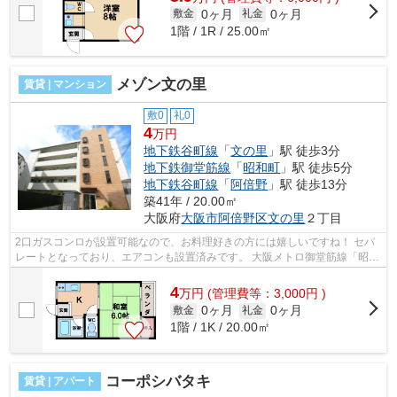
0ヶ月
0ヶ月
敷金
礼金
1階 / 1R / 25.00㎡
メゾン文の里
賃貸 | マンション
敷0
礼0
4
万円
地下鉄谷町線
「
文の里
」駅 徒歩3分
地下鉄御堂筋線
「
昭和町
」駅 徒歩5分
地下鉄谷町線
「
阿倍野
」駅 徒歩13分
築41年 / 20.00㎡
大阪府
大阪市阿倍野区
文の里
２丁目
2口ガスコンロが設置可能なので、お料理好きの方には嬉しいですね！ セパ
レートとなっており、エアコンも設置済みです。 大阪メトロ御堂筋線「昭和
町」・谷町線「文の里」の2沿線ご利...
4
万
円
(管理費等：3,000円 )
0ヶ月
0ヶ月
敷金
礼金
1階 / 1K / 20.00㎡
コーポシバタキ
賃貸 | アパート