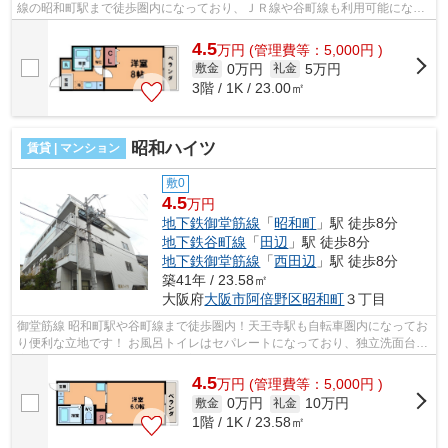
線の昭和町駅まで徒歩圏内になっており、ＪＲ線や谷町線も利用可能になっ
ております。 ■□■□■□■□■□■□■□■□■□■...
4.5
万
円
(管理費等：5,000円 )
0万円
5万円
敷金
礼金
3階 / 1K / 23.00㎡
昭和ハイツ
賃貸 | マンション
敷0
4.5
万円
地下鉄御堂筋線
「
昭和町
」駅 徒歩8分
地下鉄谷町線
「
田辺
」駅 徒歩8分
地下鉄御堂筋線
「
西田辺
」駅 徒歩8分
築41年 / 23.58㎡
大阪府
大阪市阿倍野区
昭和町
３丁目
御堂筋線 昭和町駅や谷町線まで徒歩圏内！天王寺駅も自転車圏内になってお
り便利な立地です！ お風呂トイレはセパレートになっており、独立洗面台や
室内洗濯機置場などの設備も充実し...
4.5
万
円
(管理費等：5,000円 )
0万円
10万円
敷金
礼金
1階 / 1K / 23.58㎡