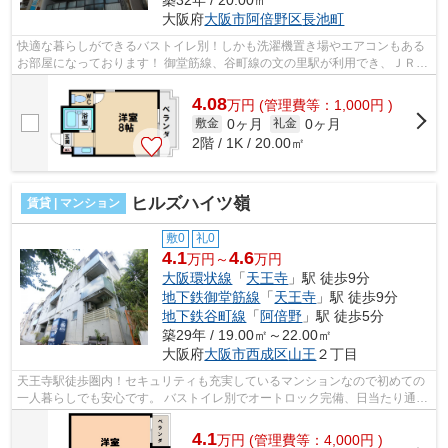
築32年 / 20.00㎡
大阪府
大阪市阿倍野区
長池町
快適な暮らしができるバストイレ別！しかも洗濯機置き場やエアコンもある
お部屋になっております！ 御堂筋線、谷町線の文の里駅が利用でき、ＪＲ阪
和線も利用可能になっております！ ...
4.08
万
円
(管理費等：1,000円 )
0ヶ月
0ヶ月
敷金
礼金
2階 / 1K / 20.00㎡
ヒルズハイツ嶺
賃貸 | マンション
敷0
礼0
4.1
4.6
万円～
万円
大阪環状線
「
天王寺
」駅 徒歩9分
地下鉄御堂筋線
「
天王寺
」駅 徒歩9分
地下鉄谷町線
「
阿倍野
」駅 徒歩5分
築29年 / 19.00㎡～22.00㎡
大阪府
大阪市西成区
山王
２丁目
天王寺駅徒歩圏内！セキュリティも充実しているマンションなので初めての
一人暮らしでも安心です。 バストイレ別でオートロック完備、日当たり通風
良好！買い物、スーパーなど、利便...
4.1
万
円
(管理費等：4,000円 )