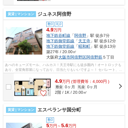
ジュネス阿倍野
賃貸 | マンション
敷0
礼0
4.9
万円
地下鉄谷町線
「
阿倍野
」駅 徒歩7分
地下鉄御堂筋線
「
天王寺
」駅 徒歩12分
地下鉄御堂筋線
「
昭和町
」駅 徒歩13分
築27年 / 20.00㎡
大阪府
大阪市阿倍野区
阿倍野筋
５丁目
あべのキューズモール、ハルカス！天王寺駅にも徒歩圏内！オートロックも
あり、全室角部屋になっており、日当たりもいいですよ～！ セパレート、オ
ートロック有り！敷金礼金0円物件で...
4.9
万
円
(管理費等：4,000円 )
0ヶ月
0ヶ月
敷金
礼金
2階 / 1K / 20.00㎡
エスペランサ国分町
賃貸 | マンション
敷0
5
5.6
万円～
万円