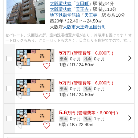
大阪環状線
「
寺田町
」駅 徒歩4分
大阪環状線
「
天王寺
」駅 徒歩10分
地下鉄御堂筋線
「
天王寺
」駅 徒歩10分
築20年 / 22.40㎡～24.50㎡
大阪府
大阪市天王寺区
国分町
セパレート、洗面脱衣所、室内洗濯機置き場があり、冷蔵庫も置けます！ オ
ートロックもあり、クローゼットも大きく、日当たりも良好ですので、女性
にもオススメのお部屋になっており...
5
万
円
(管理費等：6,000円 )
0ヶ月
0ヶ月
敷金
礼金
1階 / 1R / 24.50㎡
5
万
円
(管理費等：6,000円 )
0ヶ月
0ヶ月
敷金
礼金
1階 / 1R / 24.50㎡
5.6
万
円
(管理費等：6,000円 )
0ヶ月
1ヶ月
敷金
礼金
6階 / 1K / 22.40㎡