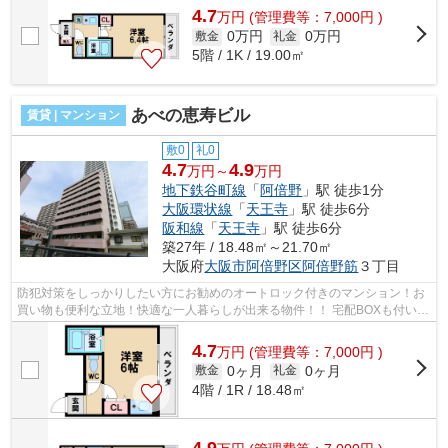
4.7
万
円
(管理費等：7,000円 )
0万円
0万円
敷金
礼金
5階 / 1K / 19.00㎡
あべの恵寿ビル
賃貸 | マンション
敷0
礼0
4.7
4.9
万円～
万円
地下鉄谷町線
「
阿倍野
」駅 徒歩1分
大阪環状線
「
天王寺
」駅 徒歩6分
阪和線
「
天王寺
」駅 徒歩6分
築27年 / 18.48㎡～21.70㎡
大阪府
大阪市阿倍野区
阿倍野筋
３丁目
防犯対策をしっかりしたい方にお勧めのオートロック付きのマンション！お
買い物も便利な立地！快適な一人暮らしが出来る物件！！ 宅配BOXも付いて
おり留守中の配達も安心です。 ■□■□...
4.7
万
円
(管理費等：7,000円 )
0ヶ月
0ヶ月
敷金
礼金
4階 / 1R / 18.48㎡
4.9