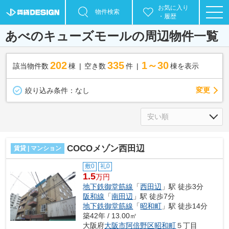
お気に入り
物件検索
・履歴
あべのキューズモールの周辺物件一覧
202
335
1～30
該当物件数
棟
空き数
件
棟を表示
変更
絞り込み条件：
なし
COCOメゾン西田辺
賃貸 | マンション
敷0
礼0
1.5
万円
地下鉄御堂筋線
「
西田辺
」駅 徒歩3分
阪和線
「
南田辺
」駅 徒歩7分
地下鉄御堂筋線
「
昭和町
」駅 徒歩14分
築42年 / 13.00㎡
大阪府
大阪市阿倍野区
昭和町
５丁目