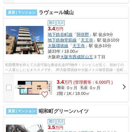
ラヴェール城山
賃貸 | マンション
敷0
礼0
3.4
万円
地下鉄谷町線
「
阿倍野
」駅 徒歩9分
地下鉄御堂筋線
「
天王寺
」駅 徒歩10分
大阪環状線
「
天王寺
」駅 徒歩10分
築33年 / 18.00㎡
大阪府
大阪市西成区
山王
３丁目
初期費用を抑えて入居可能な敷金礼金0円物件！コンビニが近く、初めての
一人暮らしにもオススメです。 JR大阪環状線や大阪メトロ御堂筋線・谷町線
が徒歩圏内！複数路線が利用出来て、...
3.4
万
円
(管理費等：6,000円 )
0ヶ月
0ヶ月
敷金
礼金
2階 / 1K / 18.00㎡
昭和町グリーンハイツ
賃貸 | マンション
敷0
礼0
3.5
万円