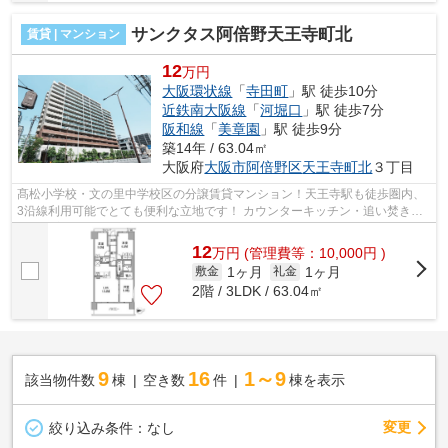
サンクタス阿倍野天王寺町北
賃貸 | マンション
12
万円
大阪環状線
「
寺田町
」駅 徒歩10分
近鉄南大阪線
「
河堀口
」駅 徒歩7分
阪和線
「
美章園
」駅 徒歩9分
築14年 / 63.04㎡
大阪府
大阪市阿倍野区
天王寺町北
３丁目
髙松小学校・文の里中学校区の分譲賃貸マンション！天王寺駅も徒歩圏内、
3沿線利用可能でとても便利な立地です！ カウンターキッチン・追い焚き機
能・浴室乾燥機など室内設備もとても...
12
万
円
(管理費等：10,000円 )
1ヶ月
1ヶ月
敷金
礼金
2階 / 3LDK / 63.04㎡
9
16
1～9
該当物件数
棟
空き数
件
棟を表示
変更
絞り込み条件：
なし