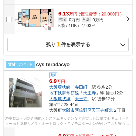
6.13
万
円
(管理費等：20,000円 )
0万円
0万円
敷金
礼金
5階 / 1DK / 27.03㎡
1
残り
件を表示する
cys teradacyo
賃貸 | アパート
敷0
6.9
万円
大阪環状線
「
寺田町
」駅 徒歩2分
地下鉄御堂筋線
「
天王寺
」駅 徒歩12分
大阪環状線
「
天王寺
」駅 徒歩12分
築5年 / 29.44㎡
大阪府
大阪市阿倍野区
天王寺町北
２丁目
浴室乾燥・追炊き機能・システムキッチンなど充実した設備でセキュリーテ
ィー面も防犯カメラ・オートロック・ＴＶモニターホンが付いており安心で
す！ ゴミも毎日回収でインターネッ...
6.9