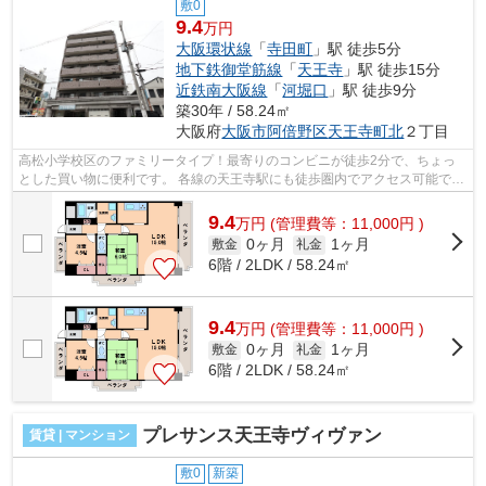
敷0
9.4
万円
大阪環状線
「
寺田町
」駅 徒歩5分
地下鉄御堂筋線
「
天王寺
」駅 徒歩15分
近鉄南大阪線
「
河堀口
」駅 徒歩9分
築30年 / 58.24㎡
大阪府
大阪市阿倍野区
天王寺町北
２丁目
高松小学校区のファミリータイプ！最寄りのコンビニが徒歩2分で、ちょっ
とした買い物に便利です。 各線の天王寺駅にも徒歩圏内でアクセス可能で
す。オートロックが有り、安心のセキュ...
9.4
万
円
(管理費等：11,000円 )
0ヶ月
1ヶ月
敷金
礼金
6階 / 2LDK / 58.24㎡
9.4
万
円
(管理費等：11,000円 )
0ヶ月
1ヶ月
敷金
礼金
6階 / 2LDK / 58.24㎡
プレサンス天王寺ヴィヴァン
賃貸 | マンション
敷0
新築