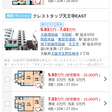
5階 / 1DK / 26.00㎡
クレストタップ天王寺EAST
賃貸 | マンション
敷0
礼0
新築
5.93
7.03
万円～
万円
大阪環状線
「
寺田町
」駅 徒歩10分
関西本線
「
東部市場前
」駅 徒歩12分
地下鉄御堂筋線
「
天王寺
」駅 徒歩20分
築1年未満 / 27.03㎡
大阪府
大阪市生野区
林寺
２丁目
敷金・礼金0円で初期費用を抑えたい方にもオススメ！ペットの飼育も可
能！ オートロック・ＴVモニターホンもあり、セキュリティー面も安心で
す。インターネット無料！ ■□■□■□■□■□■□■...
5.93
万
円
(管理費等：20,000円 )
0万円
0万円
敷金
礼金
3階 / 1DK / 27.03㎡
7.03
万
円
(管理費等：10,000円 )
0万円
0万円
敷金
礼金
4階 / 1DK / 27.03㎡