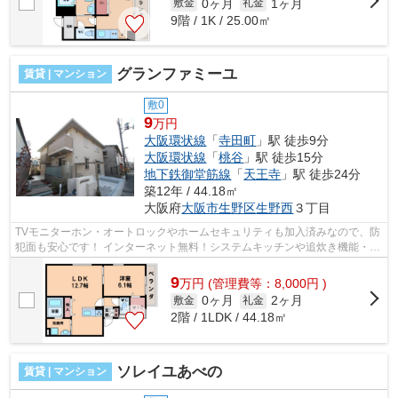
0ヶ月
1ヶ月
敷金
礼金
9階 / 1K / 25.00㎡
グランファミーユ
賃貸 | マンション
敷0
9
万円
大阪環状線
「
寺田町
」駅 徒歩9分
大阪環状線
「
桃谷
」駅 徒歩15分
地下鉄御堂筋線
「
天王寺
」駅 徒歩24分
築12年 / 44.18㎡
大阪府
大阪市生野区
生野西
３丁目
TVモニターホン・オートロックやホームセキュリティも加入済みなので、防
犯面も安心です！ インターネット無料！システムキッチンや追炊き機能・浴
室乾燥もあり充実した設備となって...
9
万
円
(管理費等：8,000円 )
0ヶ月
2ヶ月
敷金
礼金
2階 / 1LDK / 44.18㎡
ソレイユあべの
賃貸 | マンション