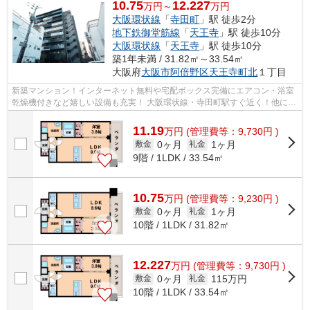
10.75
12.227
万円～
万円
大阪環状線
「
寺田町
」駅 徒歩2分
地下鉄御堂筋線
「
天王寺
」駅 徒歩10分
大阪環状線
「
天王寺
」駅 徒歩10分
築1年未満 / 31.82㎡～33.54㎡
大阪府
大阪市阿倍野区
天王寺町北
１丁目
新築マンション！インターネット無料や宅配ボックス完備にエアコン・浴室
乾燥機付きなど嬉しい設備も充実！ 大阪環状線・寺田町駅すぐ近く！他にも
大阪メトロ御堂筋線・大阪環状線・...
11.19
万
円
(管理費等：9,730円 )
0ヶ月
1ヶ月
敷金
礼金
9階 / 1LDK / 33.54㎡
10.75
万
円
(管理費等：9,230円 )
0ヶ月
1ヶ月
敷金
礼金
10階 / 1LDK / 31.82㎡
12.227
万
円
(管理費等：9,730円 )
0ヶ月
115万円
敷金
礼金
10階 / 1LDK / 33.54㎡