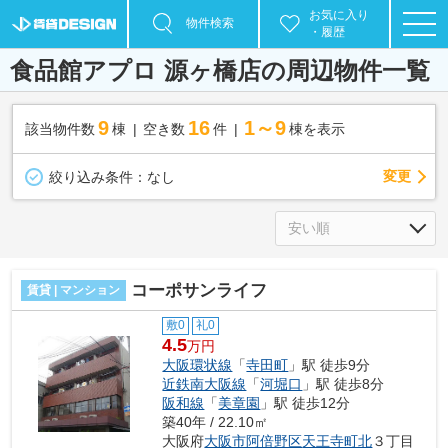
お気に入り
物件検索
・履歴
食品館アプロ 源ヶ橋店の周辺物件一覧
9
16
1～9
該当物件数
棟
空き数
件
棟を表示
変更
絞り込み条件：
なし
コーポサンライフ
賃貸 | マンション
敷0
礼0
4.5
万円
大阪環状線
「
寺田町
」駅 徒歩9分
近鉄南大阪線
「
河堀口
」駅 徒歩8分
阪和線
「
美章園
」駅 徒歩12分
築40年 / 22.10㎡
大阪府
大阪市阿倍野区
天王寺町北
３丁目