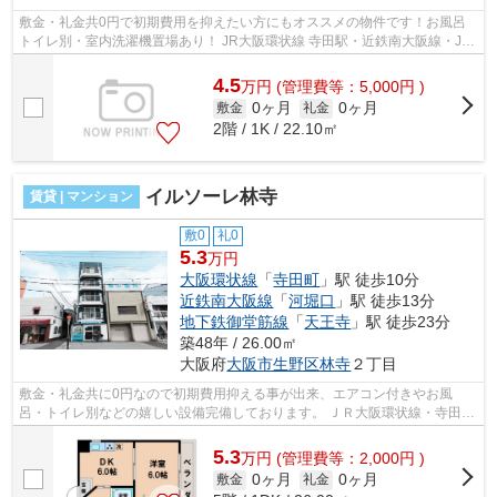
敷金・礼金共0円で初期費用を抑えたい方にもオススメの物件です！お風呂
トイレ別・室内洗濯機置場あり！ JR大阪環状線 寺田駅・近鉄南大阪線・JR
阪和線が徒歩で利用可能！コンビニ・...
4.5
万
円
(管理費等：5,000円 )
0ヶ月
0ヶ月
敷金
礼金
2階 / 1K / 22.10㎡
イルソーレ林寺
賃貸 | マンション
敷0
礼0
5.3
万円
大阪環状線
「
寺田町
」駅 徒歩10分
近鉄南大阪線
「
河堀口
」駅 徒歩13分
地下鉄御堂筋線
「
天王寺
」駅 徒歩23分
築48年 / 26.00㎡
大阪府
大阪市生野区
林寺
２丁目
敷金・礼金共に0円なので初期費用抑える事が出来、エアコン付きやお風
呂・トイレ別などの嬉しい設備完備しております。 ＪＲ大阪環状線・寺田町
駅、利用可能に天王寺まで自電車圏内で...
5.3
万
円
(管理費等：2,000円 )
0ヶ月
0ヶ月
敷金
礼金