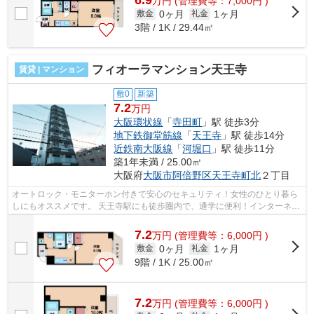
万
円
(管理費等：7,000円 )
0ヶ月
1ヶ月
敷金
礼金
3階 / 1K / 29.44㎡
フィオーラマンション天王寺
賃貸 | マンション
敷0
新築
7.2
万円
大阪環状線
「
寺田町
」駅 徒歩3分
地下鉄御堂筋線
「
天王寺
」駅 徒歩14分
近鉄南大阪線
「
河堀口
」駅 徒歩11分
築1年未満 / 25.00㎡
大阪府
大阪市阿倍野区
天王寺町北
２丁目
オートロック・モニターホン付きで安心のセキュリティ！女性のひとり暮ら
しにもオススメです。 天王寺駅にも徒歩圏内で、通学に便利！インターネッ
ト無料で、月々の出費を抑えられま...
7.2
万
円
(管理費等：6,000円 )
0ヶ月
1ヶ月
敷金
礼金
9階 / 1K / 25.00㎡
7.2
万
円
(管理費等：6,000円 )