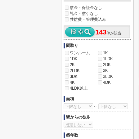
敷金・保証金なし
礼金・敷引なし
共益費・管理費込み
143
件が該当
間取り
ワンルーム
1K
1DK
1LDK
2K
2DK
2LDK
3K
3DK
3LDK
4K
4DK
4LDK以上
面積
～
駅からの徒歩
築年数