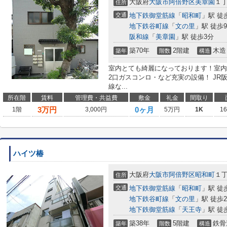
大阪府
大阪市阿倍野区
美章園
１
住所
交通
地下鉄御堂筋線
「
昭和町
」駅 徒
地下鉄谷町線
「
文の里
」駅 徒歩
阪和線
「
美章園
」駅 徒歩3分
築70年
2階建
木造
築年
階数
構造
室内とても綺麗になっております！室内
2口ガスコンロ・など充実の設備！ J
線な...
所在階
賃料
管理費・共益費
敷金
礼金
間取り
3
万円
0ヶ月
1階
3,000円
5万円
1K
1
ハイツ椿
大阪府
大阪市阿倍野区
昭和町
１
住所
交通
地下鉄御堂筋線
「
昭和町
」駅 徒
地下鉄谷町線
「
文の里
」駅 徒歩
地下鉄御堂筋線
「
天王寺
」駅 徒
築38年
5階建
鉄骨
築年
階数
構造