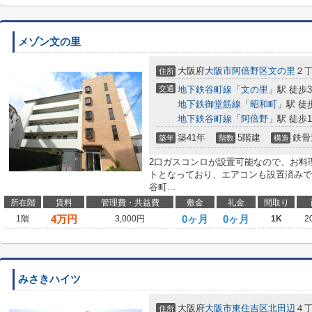
メゾン文の里
大阪府
大阪市阿倍野区
文の里
２
住所
交通
地下鉄谷町線
「
文の里
」駅 徒歩
地下鉄御堂筋線
「
昭和町
」駅 徒
地下鉄谷町線
「
阿倍野
」駅 徒歩1
築41年
5階建
鉄骨
築年
階数
構造
2口ガスコンロが設置可能なので、お料
トとなっており、エアコンも設置済みで
谷町...
所在階
賃料
管理費・共益費
敷金
礼金
間取り
4
万円
0ヶ月
0ヶ月
1階
3,000円
1K
2
みさきハイツ
大阪府
大阪市東住吉区
北田辺
４
住所