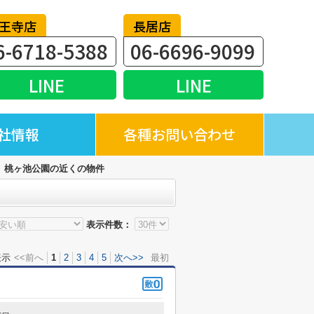
王寺店
長居店
6-6718-5388
06-6696-9099
LINE
LINE
社情報
各種お問い合わせ
桃ヶ池公園の近くの物件
表示件数：
表示
<<前へ
1
2
3
4
5
次へ>>
最初