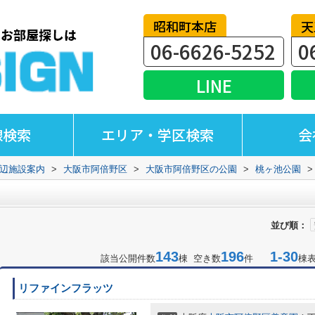
昭和町本店
天
06-6626-5252
0
LINE
線検索
エリア・学区検索
会
辺施設案内
>
大阪市阿倍野区
>
大阪市阿倍野区の公園
>
桃ヶ池公園
>
並び順：
143
196
1-30
該当公開件数
棟 空き数
件
棟
リファインフラッツ