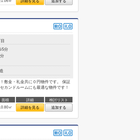
21.06㎡
詳細を見る
追加する
丁目
歩5分
9分
造
！敷金・礼金共に０円物件です。 保証
セカンドルームにも最適な物件です！
面積
詳細
検討リスト
10.80㎡
詳細を見る
追加する