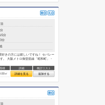
丁目
3分
歩5分
3分
造
理好きの方には嬉しいですね！ セパレー
す。 大阪メトロ御堂筋線「昭和町」・
面積
詳細
検討リスト
0.00㎡
詳細を見る
追加する
丁目