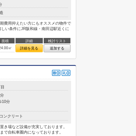
分
造
期費用抑えたい方にもオススメの物件で
嬉しい条件にJR阪和線・南田辺駅近くに
面積
詳細
検討リスト
24.00㎡
詳細を見る
追加する
丁目
8分
歩10分
コンクリート
置き場など設備が充実しております。
まで自転車圏内になっております。