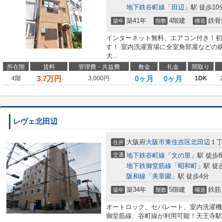
地下鉄谷町線
「
田辺
」駅 徒歩10
築41年
4階建
鉄骨
築年
階数
構造
インターネット無料、エアコン付き！初
す！ 室内洗濯置場に全室角部屋などの
大...
所在階
賃料
管理費・共益費
敷金
礼金
間取り
3.7
万円
0ヶ月
0ヶ月
4階
3,000円
1DK
レヴェ北田辺
大阪府
大阪市東住吉区
北田辺
１
住所
交通
地下鉄谷町線
「
文の里
」駅 徒歩
地下鉄御堂筋線
「
昭和町
」駅 徒
阪和線
「
美章園
」駅 徒歩4分
築34年
5階建
鉄筋
築年
階数
構造
オートロック、セパレート、室内洗濯機
御堂筋線、谷町線が利用可能！天王寺駅