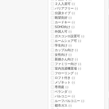
２人入居可
(-)
バリアフリー
(-)
分譲タイプ
(-)
眺望良好
(-)
カードキー
(-)
SOHO向け
(-)
外国人可
(-)
ガスコンロ設置可
(-)
ルームシェア可
(-)
学生向け
(-)
カップル向け
(-)
女性向け
(-)
新婚さん向け
(-)
ファミリー向け
(-)
室内洗濯機置場
(-)
フローリング
(-)
ロフト付き
(-)
メゾネット
(-)
専用庭
(-)
ベランダ
(-)
バルコニー
(-)
ルーフバルコニー
(-)
都市ガス
(-)