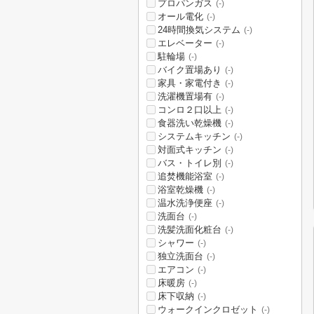
プロパンガス
(-)
オール電化
(-)
24時間換気システム
(-)
エレベーター
(-)
駐輪場
(-)
バイク置場あり
(-)
家具・家電付き
(-)
洗濯機置場有
(-)
コンロ２口以上
(-)
食器洗い乾燥機
(-)
システムキッチン
(-)
対面式キッチン
(-)
バス・トイレ別
(-)
追焚機能浴室
(-)
浴室乾燥機
(-)
温水洗浄便座
(-)
洗面台
(-)
洗髪洗面化粧台
(-)
シャワー
(-)
独立洗面台
(-)
エアコン
(-)
床暖房
(-)
床下収納
(-)
ウォークインクロゼット
(-)