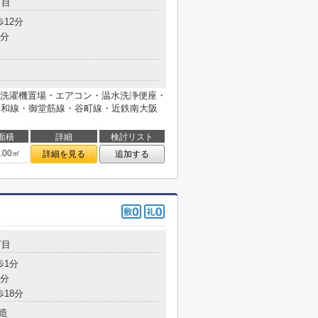
丁目
歩12分
9分
洗濯機置場・エアコン・温水洗浄便座・
R阪和線・御堂筋線・谷町線・近鉄南大阪
面積
詳細
検討リスト
6.00㎡
詳細を見る
追加する
丁目
歩1分
2分
歩18分
造