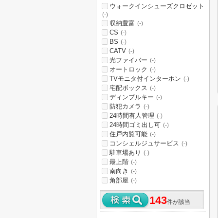
ウォークインシューズクロゼット
(-)
収納豊富
(-)
CS
(-)
BS
(-)
CATV
(-)
光ファイバー
(-)
オートロック
(-)
TVモニタ付インターホン
(-)
宅配ボックス
(-)
ディンプルキー
(-)
防犯カメラ
(-)
24時間有人管理
(-)
24時間ゴミ出し可
(-)
住戸内覧可能
(-)
コンシェルジュサービス
(-)
駐車場あり
(-)
最上階
(-)
南向き
(-)
角部屋
(-)
143
件が該当