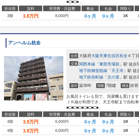
■□■□■...
所在階
賃料
管理費・共益費
敷金
礼金
間取り
3.8
万円
0ヶ月
0ヶ月
3階
8,000円
1K
アンヘルム杭全
大阪府
大阪市東住吉区
杭全
６丁
住所
交通
関西本線
「
東部市場前
」駅 徒歩
地下鉄御堂筋線
「
天王寺
」駅 徒
地下鉄谷町線
「
文の里
」駅 徒歩2
築38年
7階建
鉄骨
築年
階数
構造
お風呂トイレも別で、洗濯機も置けます
ＪＲ線が利用でき、天王寺駅まで自転車
■□■□■□■□■□■□■...
所在階
賃料
管理費・共益費
敷金
礼金
間取り
3.9
万円
0ヶ月
0ヶ月
4階
6,000円
1R
3.9
万円
0ヶ月
0ヶ月
4階
6,000円
1R