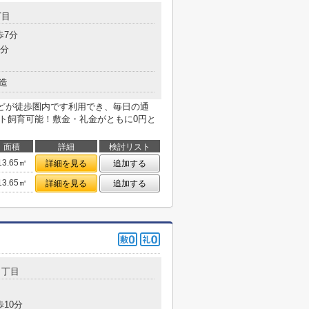
丁目
歩7分
5分
造
などが徒歩圏内です利用でき、毎日の通
ット飼育可能！敷金・礼金がともに0円と
面積
詳細
検討リスト
13.65㎡
詳細を見る
追加する
13.65㎡
詳細を見る
追加する
２丁目
歩10分