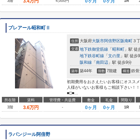
3.4
万円
0ヶ月
0ヶ月
3階
4,000円
1R
プレアール昭和町Ⅱ
大阪府
大阪市阿倍野区
阪南町
３
住所
交通
地下鉄御堂筋線
「
昭和町
」駅 徒
地下鉄谷町線
「
文の里
」駅 徒歩
阪和線
「
南田辺
」駅 徒歩9分
築44年
7階建
鉄骨
築年
階数
構造
初期費用をおさえたいお客様にオススメ
人様がいないお客様もご相談下さい！！
■□■...
所在階
賃料
管理費・共益費
敷金
礼金
間取り
3.6
万円
0ヶ月
0ヶ月
3階
-
1R
ラパンジール阿倍野