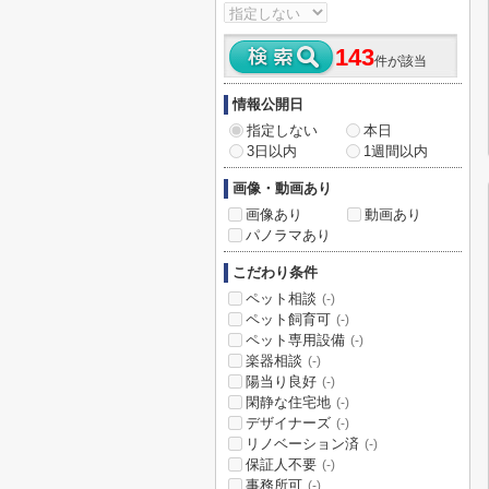
143
件が該当
情報公開日
指定しない
本日
3日以内
1週間以内
画像・動画あり
画像あり
動画あり
パノラマあり
こだわり条件
ペット相談
(-)
ペット飼育可
(-)
ペット専用設備
(-)
楽器相談
(-)
陽当り良好
(-)
閑静な住宅地
(-)
デザイナーズ
(-)
リノベーション済
(-)
保証人不要
(-)
事務所可
(-)