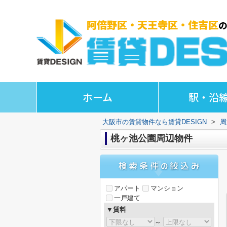
ホーム
駅・沿
大阪市の賃貸物件なら賃貸DESIGN
>
周
桃ヶ池公園周辺物件
アパート
マンション
一戸建て
▼賃料
～