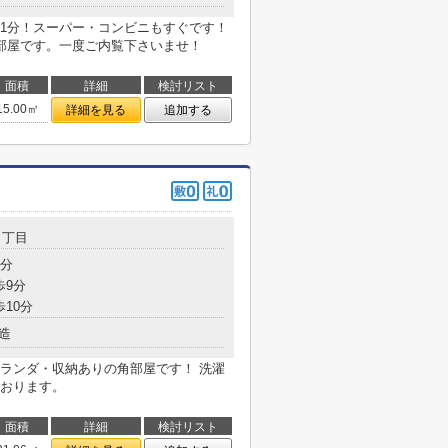
1分！スーパー・コンビニもすぐです！
部屋です。一度ご内覧下さいませ！
面積
詳細
検討リスト
15.00㎡
詳細を見る
追加する
５丁目
5分
歩9分
歩10分
造
ランダ・収納ありの角部屋です！ 洗濯
おります。
面積
詳細
検討リスト