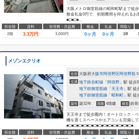
大阪メトロ御堂筋線の昭和町駅まで徒歩
敷金礼金0円で、初期費用を抑えれるお
■□■□■...
所在階
賃料
管理費・共益費
敷金
礼金
間取り
3.3
万円
0ヶ月
0ヶ月
2階
3,000円
1R
メゾンエクリオ
大阪府
大阪市阿倍野区
阿倍野筋
住所
交通
地下鉄谷町線
「
阿倍野
」駅 徒歩
地下鉄御堂筋線
「
天王寺
」駅 徒
地下鉄御堂筋線
「
昭和町
」駅 徒
築32年
4階建
鉄骨
築年
階数
構造
天王寺まで徒歩圏内！オートロック・ベ
機を置くスペースやエアコンも完備して
■□■□■□■□■□■□■□■□■□■□■□■□■□■...
所在階
賃料
管理費・共益費
敷金
礼金
間取り