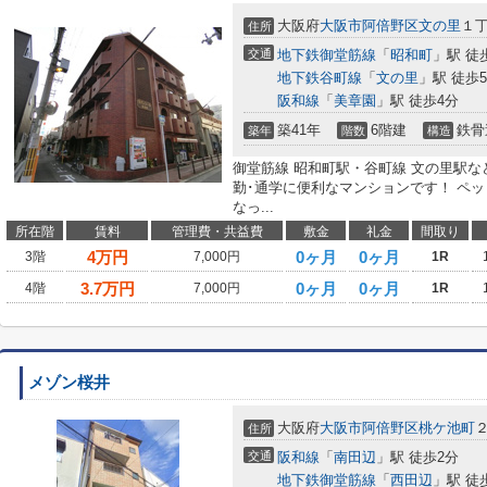
大阪府
大阪市阿倍野区
文の里
１
住所
交通
地下鉄御堂筋線
「
昭和町
」駅 徒
地下鉄谷町線
「
文の里
」駅 徒歩
阪和線
「
美章園
」駅 徒歩4分
築41年
6階建
鉄骨
築年
階数
構造
御堂筋線 昭和町駅・谷町線 文の里駅
勤･通学に便利なマンションです！ ペ
なっ...
所在階
賃料
管理費・共益費
敷金
礼金
間取り
4
万円
0ヶ月
0ヶ月
3階
7,000円
1R
3.7
万円
0ヶ月
0ヶ月
4階
7,000円
1R
メゾン桜井
大阪府
大阪市阿倍野区
桃ケ池町
住所
交通
阪和線
「
南田辺
」駅 徒歩2分
地下鉄御堂筋線
「
西田辺
」駅 徒